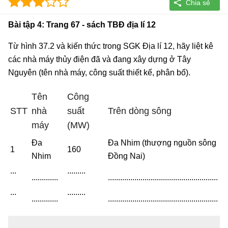
Bài tập 4: Trang 67 - sách TBĐ địa lí 12
Từ hình 37.2 và kiến thức trong SGK Địa lí 12, hãy liệt kê
các nhà máy thủy điện đã và đang xây dựng ở Tây
Nguyên (tên nhà máy, công suất thiết kế, phân bố).
Tên
Công
STT
nhà
suất
Trên dòng sông
máy
(MW)
Đa
Đa Nhim (thượng nguồn sông
1
160
Nhim
Đồng Nai)
...
.........
.............
......................................................
...
.........
.............
......................................................