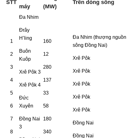
STT
Trên dòng sông
máy
(MW)
Đa Nhim
Đrây
Đa Nhim (thượng nguồn
H’ling
1
160
sông Đồng Nai)
Buôn
2
12
Xrê Pôk
Kuôp
3
280
Xrê Pôk
Xrê Pôk 3
4
137
Xrê Pôk
Xrê Pôk 4
5
33
Xrê Pôk
Đức
6
Xuyên
58
Xrê Pôk
7
Đồng Nai
180
Đồng Nai
3
8
340
Đồng Nai