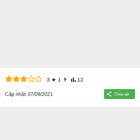
3
★
1
👨
12
Cập nhật: 07/09/2021