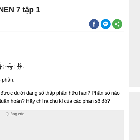
VNEN 7 tập 1
5
22
7
12
14
35
; -
;
.
p phân.
iết được dưới dạng số thập phân hữu hạn? Phân số nào
tuần hoàn? Hãy chỉ ra chu kì của các phân số đó?