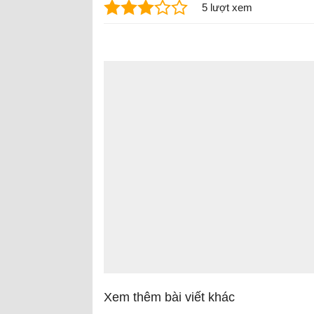
5 lượt xem
Xem thêm bài viết khác