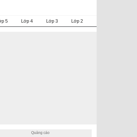
ớp 5
Lớp 4
Lớp 3
Lớp 2