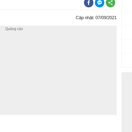
Cập nhật: 07/09/2021