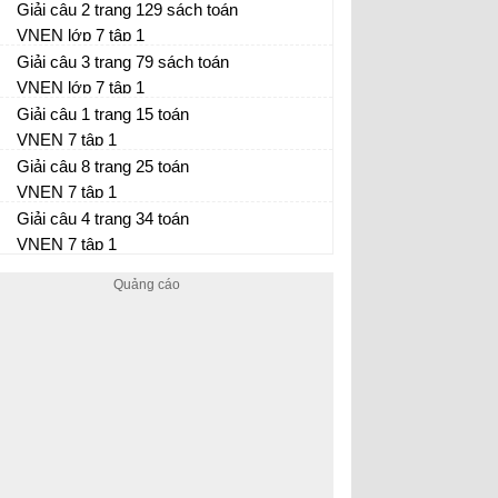
Giải câu 2 trang 129 sách toán
VNEN lớp 7 tập 1
Giải câu 3 trang 79 sách toán
VNEN lớp 7 tập 1
Giải câu 1 trang 15 toán
VNEN 7 tập 1
Giải câu 8 trang 25 toán
VNEN 7 tập 1
Giải câu 4 trang 34 toán
VNEN 7 tập 1