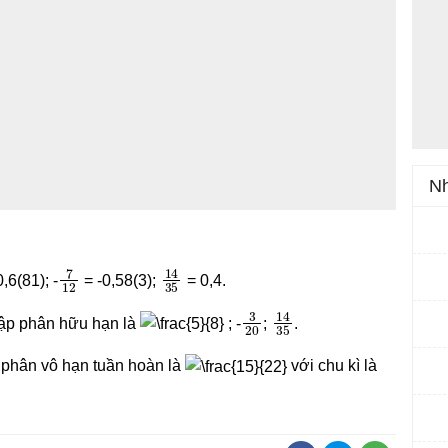
Nh
7
12
14
35
,6(81); -
= -0,58(3);
= 0,4.
3
20
14
35
hập phân hữu hạn là
; -
;
.
 phân vô hạn tuần hoàn là
với chu kì là