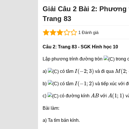
Giải Câu 2 Bài 2: Phương
Trang 83
1 Đánh giá
Câu 2: Trang 83 - SGK Hình học 10
Lập phương trình đường tròn
trong 
I
(
−
2
;
3
)
M
(
2
;
−
a)
có tâm
và đi qua
I
(
−
1
;
2
)
b)
có tâm
và tiếp xúc với
A
B
A
(
1
;
1
)
c)
có đường kính
với
v
Bài làm:
a) Ta tìm bán kính.