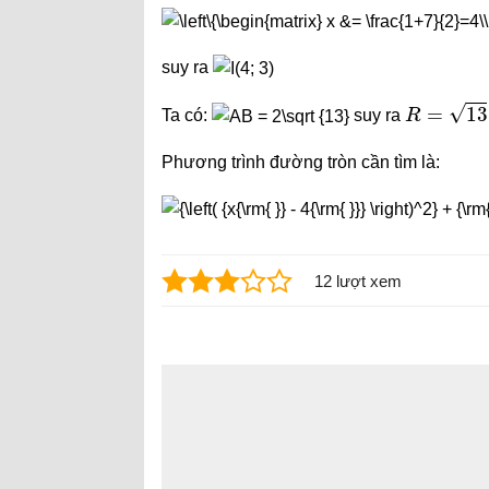
suy ra
R
=
13
Ta có:
suy ra
Phương trình đường tròn cần tìm là:
12 lượt xem