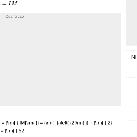
R
=
I
M
Nh