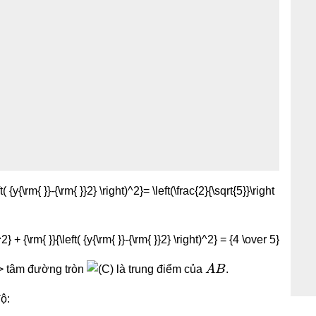
A
B
 tâm đường tròn
là trung điểm của
.
độ: