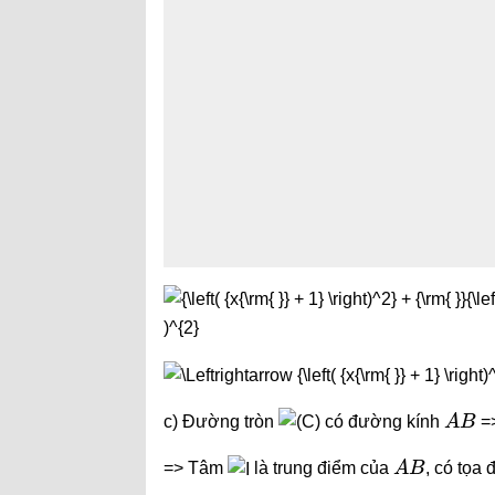
A
B
c) Đường tròn
có đường kính
=>
A
B
=> Tâm
là trung điểm của
, có tọa 