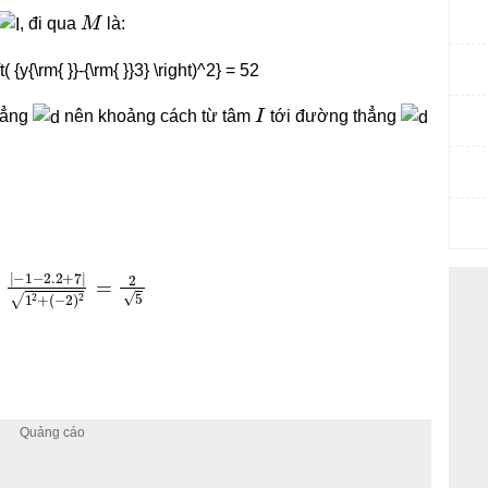
M
, đi qua
là:
I
hẳng
nên khoảng cách từ tâm
tới đường thẳng
5
1
−
2.2
+
7
|
1
2
+