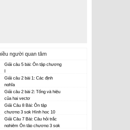
iều người quan tâm
Giải câu 5 bài: Ôn tập chương
I
Giải câu 2 bài 1: Các định
nghĩa
Giải câu 2 bài 2: Tổng và hiệu
của hai vectơ
Giải Câu 8 Bài: Ôn tập
chương 3 sgk Hình học 10
Trang 93
Giải Câu 7 Bài: Câu hỏi trắc
nghiệm Ôn tập chương 3 sgk