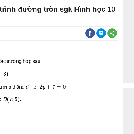
 trình đường tròn sgk Hình học 10
các trường hợp sau:
3
)
;
d
:
x
–
2
y
+
7
=
0
 đường thẳng
;
B
(
7
;
5
)
à
.