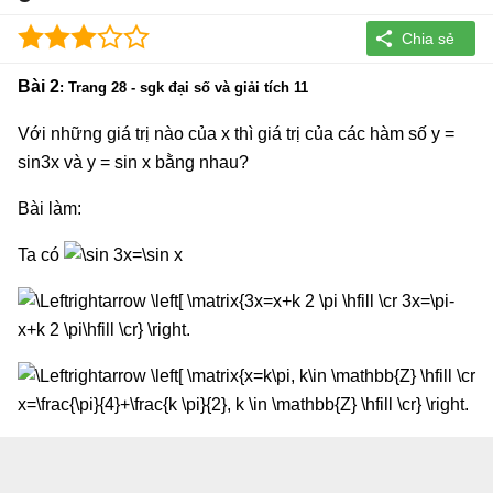
Bài 2
: Trang 28 - sgk đại số và giải tích 11
Với những giá trị nào của x thì giá trị của các hàm số y =
sin3x và y = sin x bằng nhau?
Bài làm:
Ta có