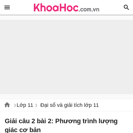
Lớp 11
Đại số và giải tích lớp 11
Giải câu 2 bài 2: Phương trình lượng
giác cơ bản