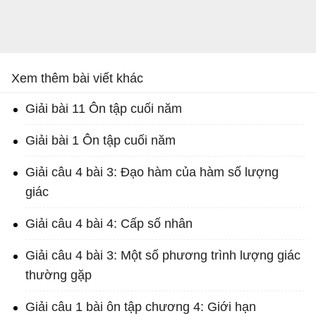
Xem thêm bài viết khác
Giải bài 11 Ôn tập cuối năm
Giải bài 1 Ôn tập cuối năm
Giải câu 4 bài 3: Đạo hàm của hàm số lượng
giác
Giải câu 4 bài 4: Cấp số nhân
Giải câu 4 bài 3: Một số phương trình lượng giác
thường gặp
Giải câu 1 bài ôn tập chương 4: Giới hạn