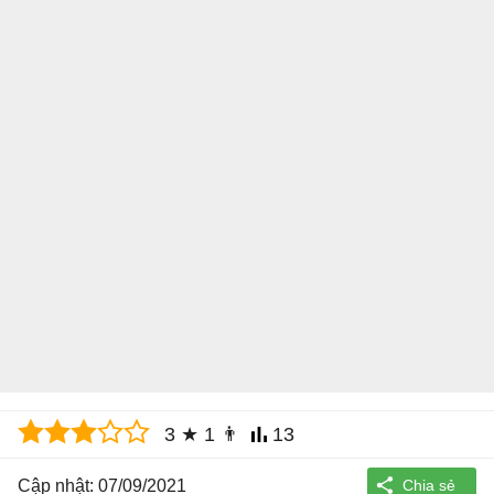
3
★
1
👨
13
Cập nhật: 07/09/2021