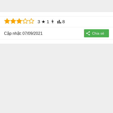
3
★
1
👨
8
Cập nhật: 07/09/2021