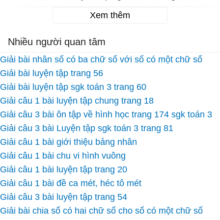
Xem thêm
Nhiều người quan tâm
Giải bài nhân số có ba chữ số với số có một chữ số
Giải bài luyện tập trang 56
Giải bài luyện tập sgk toán 3 trang 60
Giải câu 1 bài luyện tập chung trang 18
Giải câu 3 bài ôn tập về hình học trang 174 sgk toán 3
Giải câu 3 bài Luyện tập sgk toán 3 trang 81
Giải câu 1 bài giới thiệu bảng nhân
Giải câu 1 bài chu vi hình vuông
Giải câu 1 bài luyện tập trang 20
Giải câu 1 bài đề ca mét, héc tô mét
Giải câu 3 bài luyện tập trang 54
Giải bài chia số có hai chữ số cho số có một chữ số