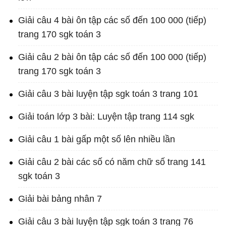
Giải câu 4 bài ôn tập các số đến 100 000 (tiếp)
trang 170 sgk toán 3
Giải câu 2 bài ôn tập các số đến 100 000 (tiếp)
trang 170 sgk toán 3
Giải câu 3 bài luyện tập sgk toán 3 trang 101
Giải toán lớp 3 bài: Luyện tập trang 114 sgk
Giải câu 1 bài gấp một số lên nhiều lần
Giải câu 2 bài các số có năm chữ số trang 141
sgk toán 3
Giải bài bảng nhân 7
Giải câu 3 bài luyện tập sgk toán 3 trang 76