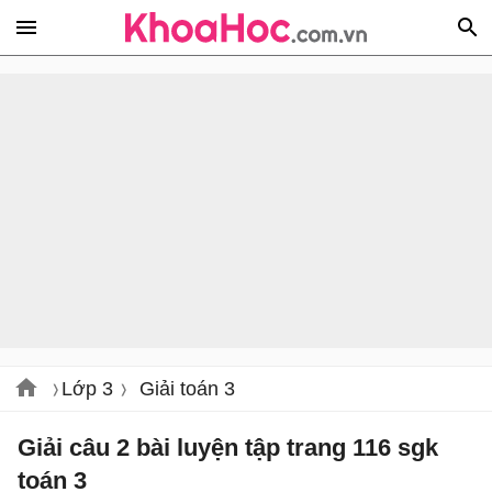
Lớp 3
Giải toán 3
Giải câu 2 bài luyện tập trang 116 sgk
toán 3