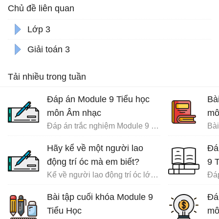
Chủ đề liên quan
Lớp 3
Giải toán 3
Tải nhiều trong tuần
Đáp án Module 9 Tiểu học
Bà
môn Âm nhạc
mô
Đáp án trắc nghiệm Module 9 Tiểu học
Hãy kể về một người lao
Đá
động trí óc mà em biết?
9 
Kể về người lao động trí óc lớp 3
Bài tập cuối khóa Module 9
Đá
Tiểu Học
mô