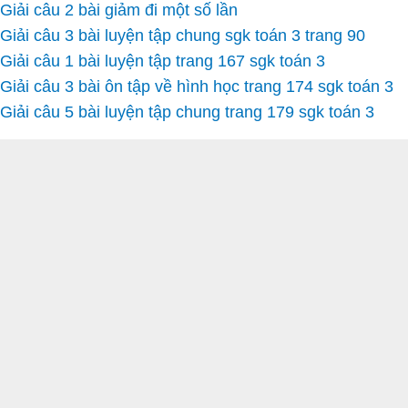
Giải câu 2 bài giảm đi một số lần
Giải câu 3 bài luyện tập chung sgk toán 3 trang 90
Giải câu 1 bài luyện tập trang 167 sgk toán 3
Giải câu 3 bài ôn tập về hình học trang 174 sgk toán 3
Giải câu 5 bài luyện tập chung trang 179 sgk toán 3