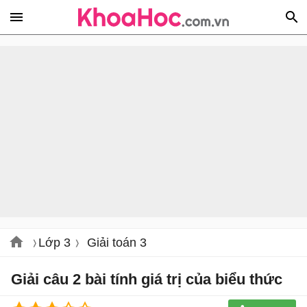
Lớp 3
Giải toán 3
Giải câu 2 bài tính giá trị của biểu thức