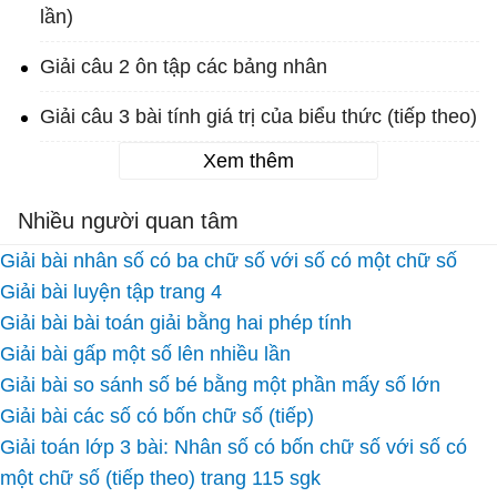
lần)
Giải câu 2 ôn tập các bảng nhân
Giải câu 3 bài tính giá trị của biểu thức (tiếp theo)
Xem thêm
Nhiều người quan tâm
Giải bài nhân số có ba chữ số với số có một chữ số
Giải bài luyện tập trang 4
Giải bài bài toán giải bằng hai phép tính
Giải bài gấp một số lên nhiều lần
Giải bài so sánh số bé bằng một phần mấy số lớn
Giải bài các số có bốn chữ số (tiếp)
Giải toán lớp 3 bài: Nhân số có bốn chữ số với số có
một chữ số (tiếp theo) trang 115 sgk