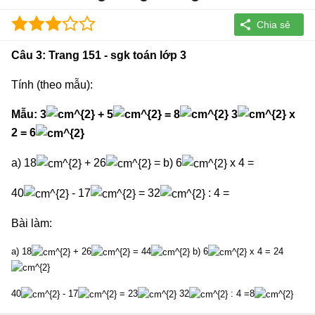
Câu 3: Trang 151 - sgk toán lớp 3
Tính (theo mẫu):
Mẫu: 3
+ 5
= 8
3
x
2 = 6
a) 18
+ 26
= b) 6
x 4 =
40
- 17
= 32
: 4 =
Bài làm:
a) 18
+ 26
= 44
b) 6
x 4 = 24
40
- 17
= 23
32
: 4 =8