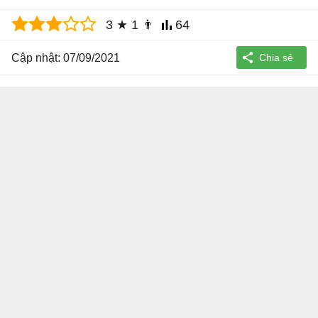
3
★
1
👨
64
Cập nhật: 07/09/2021