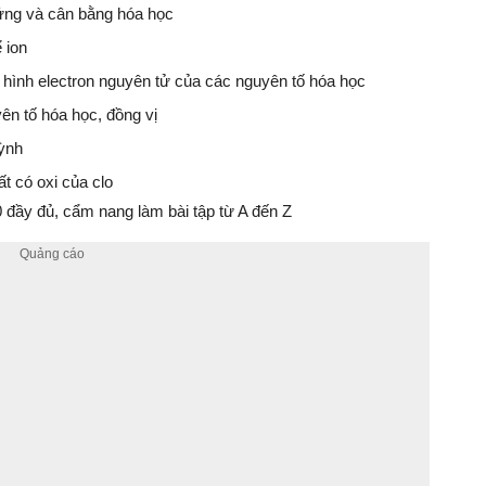
 ứng và cân bằng hóa học
ể ion
u hình electron nguyên tử của các nguyên tố hóa học
yên tố hóa học, đồng vị
uỳnh
t có oxi của clo
đầy đủ, cẩm nang làm bài tập từ A đến Z