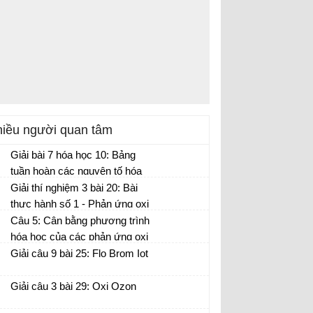
iều người quan tâm
Giải bài 7 hóa học 10: Bảng
tuần hoàn các nguyên tố hóa
học
Giải thí nghiệm 3 bài 20: Bài
thực hành số 1 - Phản ứng oxi
hóa khử
Câu 5: Cân bằng phương trình
hóa học của các phản ứng oxi
hóa – khử sau bằng các
Giải câu 9 bài 25: Flo Brom Iot
phương pháp thăng bằng
electron
Giải câu 3 bài 29: Oxi Ozon