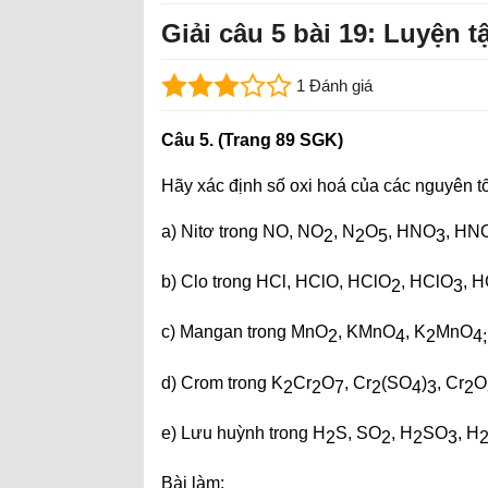
Giải câu 5 bài 19: Luyện 
1 Đánh giá
Câu 5. (Trang 89 SGK)
Hãy xác định số oxi hoá của các nguyên tố
a) Nitơ trong NO, NO
, N
O
, HNO
, HN
2
2
5
3
b) Clo trong HCl, HClO, HClO
, HClO
, 
2
3
c) Mangan trong MnO
, KMnO
, K
MnO
2
4
2
4
;
d) Crom trong K
Cr
O
, Cr
(SO
)
, Cr
O
2
2
7
2
4
3
2
e) Lưu huỳnh trong H
S, SO
, H
SO
, H
2
2
2
3
Bài làm: