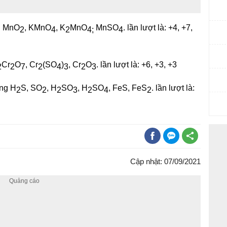
ng MnO
, KMnO
, K
MnO
MnSO
. lần lượt là: +4, +7,
2
4
2
4
;
4
Cr
O
, Cr
(SO
)
, Cr
O
. lần lượt là: +6, +3, +3
2
2
7
2
4
3
2
3
ong H
S, SO
, H
SO
, H
SO
, FeS, FeS
. lần lượt là:
2
2
2
3
2
4
2
Cập nhật: 07/09/2021