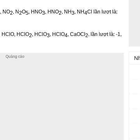
O, NO
, N
O
, HNO
, HNO
, NH
, NH
Cl lần lượt là:
2
2
5
3
2
3
4
l, HClO, HClO
, HClO
, HClO
, CaOCl
. lần lượt là: -1,
2
3
4
2
Nh