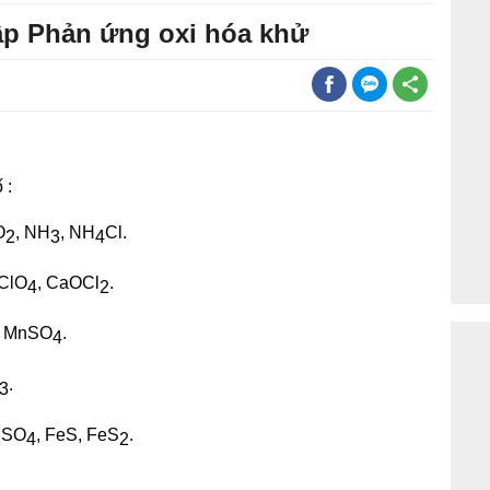
tập Phản ứng oxi hóa khử
 :
O
, NH
, NH
Cl.
2
3
4
HClO
, CaOCl
.
4
2
MnSO
.
4
.
3
SO
, FeS, FeS
.
2
4
2