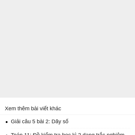
Xem thêm bài viết khác
Giải câu 5 bài 2: Dãy số
Toán 11: Đề kiểm tra học kì 2 dạng trắc nghiệm