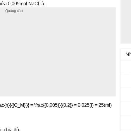
hứa 0,005mol NaCl là:
Nh
c chia độ.