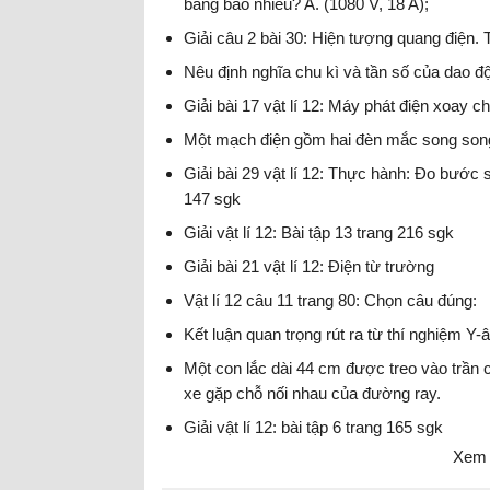
bằng bao nhiêu? A. (1080 V, 18 A);
Giải câu 2 bài 30: Hiện tượng quang điện. 
Nêu định nghĩa chu kì và tần số của dao đ
Giải bài 17 vật lí 12: Máy phát điện xoay ch
Một mạch điện gồm hai đèn mắc song song,
Giải bài 29 vật lí 12: Thực hành: Đo bước
147 sgk
Giải vật lí 12: Bài tập 13 trang 216 sgk
Giải bài 21 vật lí 12: Điện từ trường
Vật lí 12 câu 11 trang 80: Chọn câu đúng:
Kết luận quan trọng rút ra từ thí nghiệm Y-â
Một con lắc dài 44 cm được treo vào trần c
xe gặp chỗ nối nhau của đường ray.
Giải vật lí 12: bài tập 6 trang 165 sgk
Xem 