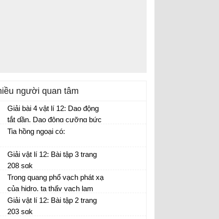
iều người quan tâm
Giải bài 4 vật lí 12: Dao động
tắt dần. Dao động cưỡng bức
Tia hồng ngoại có:
Giải vật lí 12: Bài tập 3 trang
208 sgk
Trong quang phổ vạch phát xạ
của hidro, ta thấy vạch lam
nằm bên phải vạch chàm. Vậy
Giải vật lí 12: Bài tập 2 trang
các vạch đỏ và vạch tím nằm
203 sgk