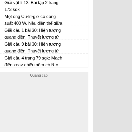
như thế nào?
Giải vật lí 12: Bài tập 2 trang
173 sgk
Một ống Cu-lít-giơ có công
suất 400 W, hiệu điện thế giữa
anôt và catôt có giá trị 10 kV.
Giải câu 1 bài 30: Hiện tượng
Hãy tính:
quang điện. Thuyết lượng tử
ánh sáng sgk vật lí 12 trang
Giải câu 9 bài 30: Hiện tượng
158
quang điện. Thuyết lượng tử
ánh sáng sgk vật lí 12 trang
Giải câu 4 trang 79 sgk: Mạch
158
điện xoay chiều gồm có R =
20