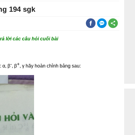
ang 194 sgk
ả lời các câu hỏi cuối bài
-
+
 α, β
, β
, γ hãy hoàn chỉnh bảng sau: