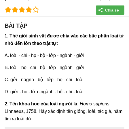
BÀI TẬP
1. Thế giới sinh vật được chia vào các bậc phân loại từ
nhỏ đến lớn theo trật tự:
A. loài - chi - họ - bộ - lớp - ngành - giới
B. loài - họ - chi - bộ - lớp - ngành - giới
C. gới - nagnh - bộ - lớp - họ - chi - loài
D. giới - họ - lớp -ngành - bộ - chi - loài
2. Tên khoa học của loài người là:
Homo sapiens
Linnaeus, 1758. Hãy xác định tên giống, loài, tác giả, năm
tìm ra loài đó