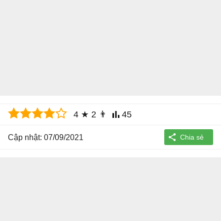
4
★
2
👨
45
Cập nhật: 07/09/2021