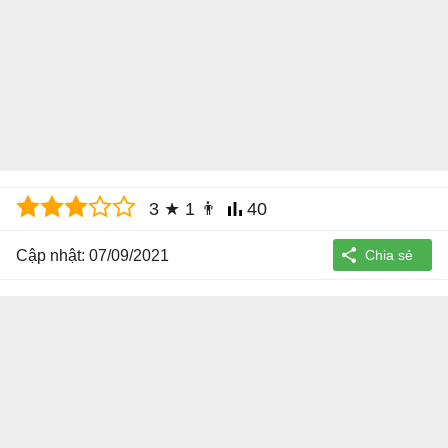
3
★
1
👨
40
Cập nhật: 07/09/2021