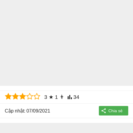
3
★
1
👨
34
Cập nhật: 07/09/2021