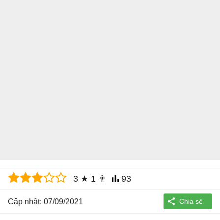
3
★
1
👨
93
Cập nhật: 07/09/2021