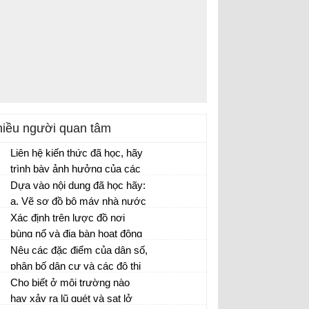
iều người quan tâm
Liên hệ kiến thức đã học, hãy
trình bày ảnh hưởng của các
cuộc phát kiến địa lí đối với
Dựa vào nội dung đã học hãy:
lịch sử nhập cư đến nay.
a. Vẽ sơ đồ bộ máy nhà nước
thời Lê sơ b. Thông qua sơ đồ
Xác định trên lược đồ nơi
nên nhận xét về nhà nước
bùng nổ và địa bàn hoạt động
thời Lê sơ so với nhà nước
của nghĩa quân Tây Sơn trong
Nêu các đặc điểm của dân số,
thời Trần
những năm đầu khởi nghĩa
phân bố dân cư và các đô thị
hóa ở châu Âu
Cho biết ở môi trường nào
hay xảy ra lũ quét và sạt lở