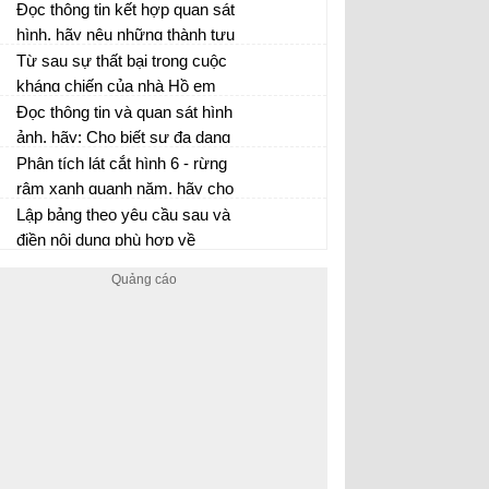
đất. hãy luên hệ thực tế ở
Đọc thông tin kết hợp quan sát
nước ta.
hình, hãy nêu những thành tựu
văn hóa tiêu biểu nhất của Ấn
Từ sau sự thất bại trong cuộc
Độ thời phong kiến
kháng chiến của nhà Hồ em
rút ra được những bài học
Đọc thông tin và quan sát hình
kinh nghiệm gì trong đấu tranh
ảnh, hãy: Cho biết sự đa dạng
chống ngoại xâm?
về văn hóa thời phong kiến.
Phân tích lát cắt hình 6 - rừng
rậm xanh quanh năm, hãy cho
biết rừng rậm xanh quanh
Lập bảng theo yêu cầu sau và
năm gồm những tầng nào. Vì
điền nội dung phù hợp về
sao rừng ở đây có nhiều tầng?
những cải cải cách của Hồ
Qúy Ly