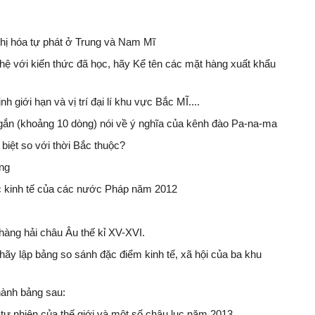
 thị hóa tự phát ở Trung và Nam Mĩ
n hệ với kiến thức đã học, hãy Kể tên các mặt hàng xuất khẩu
h giới hạn và vị trí đại lí khu vực Bắc MĨ....
ngắn (khoảng 10 dòng) nói về ý nghĩa của kênh đào Pa-na-ma
 biệt so với thời Bắc thuộc?
óng
c kinh tế của các nước Pháp năm 2012
hàng hải châu Âu thế kỉ XV-XVI.
hãy lập bảng so sánh đặc điểm kinh tế, xã hội của ba khu
hành bảng sau:
số tự nhiên của thế giới và một số châu lục năm 2013