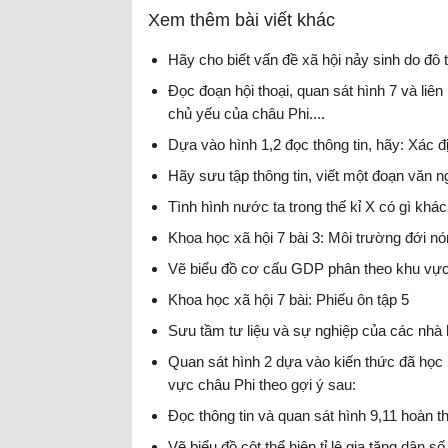
Xem thêm bài viết khác
Hãy cho biết vấn đề xã hội nảy sinh do đô
Đọc đoạn hội thoại, quan sát hình 7 và liê
chủ yếu của châu Phi....
Dựa vào hình 1,2 đọc thông tin, hãy: Xác địn
Hãy sưu tập thông tin, viết một đoạn văn 
Tình hình nước ta trong thế kỉ X có gì khác
Khoa học xã hội 7 bài 3: Môi trường đới n
Vẽ biểu đồ cơ cấu GDP phân theo khu vự
Khoa học xã hội 7 bài: Phiếu ôn tập 5
Sưu tầm tư liệu và sự nghiệp của các nhà 
Quan sát hình 2 dựa vào kiến thức đã học 
vực châu Phi theo gợi ý sau:
Đọc thông tin và quan sát hình 9,11 hoàn t
Vẽ biểu đồ cột thể hiện tỉ lệ gia tăng dân 