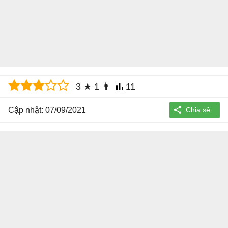
3
★
1
👨
11
Cập nhật: 07/09/2021