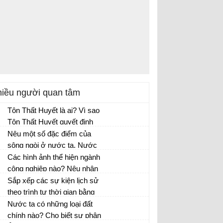
iều người quan tâm
Tôn Thất Huyết là ai? Vì sao
Tôn Thất Huyết quyết định
phản công quân Pháp ở kinh
Nêu một số đặc điểm của
thành Huế?
sông ngòi ở nước ta. Nước
sông lên xuống theo mùa có
Các hình ảnh thể hiện ngành
những ảnh hưởng gì tới đời
công nghiệp nào? Nêu nhận
sống và sản xuất của nhân
xét về số lượng ngành công
Sắp xếp các sự kiện lịch sử
dân ta?
nghiệp nước ta Nêu vai trò
theo trình tự thời gian bằng
của ngành công nghiệp.
cách đánh số 1, 2, 3, ... vào ô
Nước ta có những loại đất
trước mỗi sự kiện lịch sử đó
chính nào? Cho biết sự phân