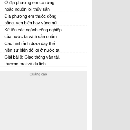
bố của các loại đất đó. Cho
Ở địa phương em có rừng
biết đặc điểm của hai loại đất
hoặc nguồn lợi thủy sản
chính ở nước ta.
không? Nếu có, hãy nêu
Địa phương em thuộc đồng
những lợi ích mà rừng hoặc
bằng, ven biển hay vùng núi
nguồn lợi thủy sản đem lại cho
trung du? Trong ba ngành kinh
Kể tên các ngành công nghiệp
người dân ở địa phương.
tế vừa học, ngành nào là thế
của nước ta và 5 sản phẩm
mạnh của địa phương em?
của mỗi ngành (trừ điện).
Các hình ảnh dưới đây thể
Nhận xét về các ngành công
hiện sự biến đổi gì ở nước ta
nghiệp của nước ta.
đầu thế kỉ XX?
Giải bài 8: Giao thông vận tải,
thương mại và du lịch