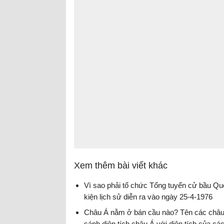
Xem thêm bài viết khác
Vì sao phải tổ chức Tổng tuyển cử bầu Qu
kiện lịch sử diễn ra vào ngày 25-4-1976
Châu Á nằm ở bán cầu nào? Tên các châu l
sánh diện tích châu Á với diện tích của cá