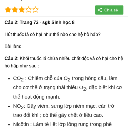
Câu 2: Trang 73 - sgk Sinh học 8
Hút thuốc lá có hại như thế nào cho hệ hô hấp?
Bài làm:
Câu 2:
Khói thuốc lá chứa nhiều chất độc và có hại cho hệ
hô hấp như sau :
CO
: Chiếm chỗ của O
trong hồng cầu, làm
2
2
cho cơ thể ở trạng thái thiếu O
, đặc biệt khi cơ
2
thể hoạt động mạnh.
NO
: Gây viêm, sưng lớp niêm mạc, cản trở
2
trao đổi khí ; có thể gây chết ở liều cao.
Nicôtin : Làm tê liệt lớp lông rung trong phế