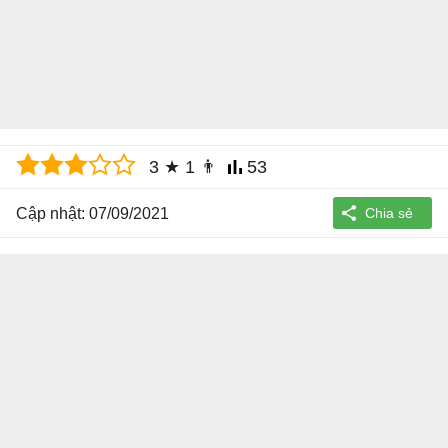
3
★
1
👨
53
Cập nhật: 07/09/2021