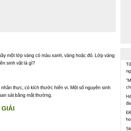
thầy một lớp váng có màu xanh, vàng hoặc đỏ. Lớp váng
n sinh vật là gì?
Tổ
ng
cá
"M
ch
nhân thực, có kích thước hiển vi. Một số nguyên sinh
đố
quan sát bằng mắt thường.
Hã
ph
đa
GIẢI
tr
Đề
và
ho
tá
th
đó
Sk