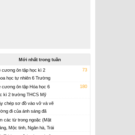
Mới nhất trong tuần
73
 cương ôn tập học kì 2
oa học tự nhiên 6 Trường
 thi học kì 2 môn KHTN 6
CS Mỹ Đình 2 năm 2021 -
180
 cương ôn tập Hóa học 6
22
c kì 2 trường THCS Mỹ
 thi giữa kì 2 Hóa 6 - Kết nối tri thức
nh 2 năm 2021 - 2022
y chép sơ đồ vào vở và vẽ
ờng đi của ánh sáng đã
úp ta nhìn thấy Hỏa tinh.
m các từ trong ngoặc (Mặt
ăng, Mộc tinh, Ngân hà, Trái