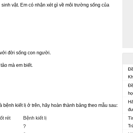
 sinh vật. Em có nhận xét gì về môi trường sống của
 với đời sống con người.
 tảo mà em biết.
Đề
Kh
Đề
TH
Đề
20
họ
Đề
Đì
Hã
à bệnh kiết lị ở trên, hãy hoàn thành bảng theo mẫu sau:
đư
gi
t rét
Bệnh kiết lị
Tì
Tr
?