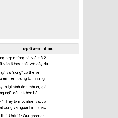
Lớp 6 xem nhiều
ng hợp những bài viết số 2
ữ văn 6 hay nhất với đầy đủ
c đề (5 đề)
ây' và "sóng" có thể làm
o em liên tưởng tới những
i tượng nào. Xác định biện
y tả lại hình ảnh một cụ già
áp tu từ được sử dụng
ng ngồi câu cá bên hồ
ong hình ảnh "bình minh
 4: Hãy tả một nhân vật có
ng", "vầng trăng bạc" và nêu
ạt động và ngoại hình khác
c dụng của biện pháp tu từ
ường mà em đã có dịp quan
ills 1 Unit 11: Our greener