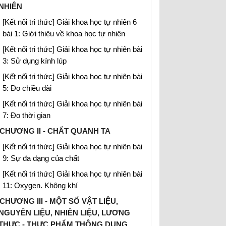
NHIÊN
[Kết nối tri thức] Giải khoa học tự nhiên 6
bài 1: Giới thiệu về khoa học tự nhiên
[Kết nối tri thức] Giải khoa học tự nhiên bài
3: Sử dụng kính lúp
[Kết nối tri thức] Giải khoa học tự nhiên bài
5: Đo chiều dài
[Kết nối tri thức] Giải khoa học tự nhiên bài
7: Đo thời gian
CHƯƠNG II - CHẤT QUANH TA
[Kết nối tri thức] Giải khoa học tự nhiên bài
9: Sự đa dạng của chất
[Kết nối tri thức] Giải khoa học tự nhiên bài
11: Oxygen. Không khí
CHƯƠNG III - MỘT SỐ VẬT LIỆU,
NGUYÊN LIỆU, NHIÊN LIỆU, LƯƠNG
THỰC - THỰC PHẨM THÔNG DỤNG