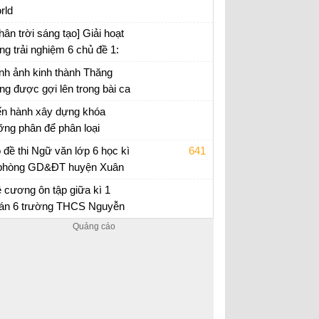
t, đọc trong sách hoặc nghe
rld
lại
hân trời sáng tạo] Giải hoạt
ng trải nghiệm 6 chủ đề 1:
ám phá lứa tuổi và môi
nh ảnh kinh thành Thăng
ường học tập mới
ng được gợi lên trong bài ca
o số 1 có điểm gì đặc biệt?
ạn văn 6 trang 61 Chân trời sáng tạo
ến hành xây dựng khóa
ỡng phân để phân loại
úng
 đề thi Ngữ văn lớp 6 học kì
641
phòng GD&ĐT huyện Xuân
ường
 thi cuối kì 2 lớp 6
 cương ôn tập giữa kì 1
án 6 trường THCS Nguyễn
i Phương năm 2022 - 2023
 cương ôn tập Toán 6 giữa học kì 1