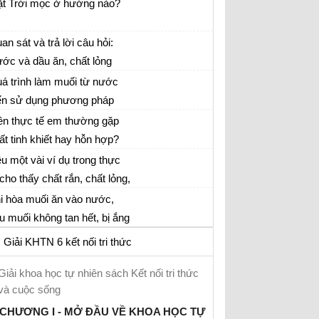
t, Mặt Trời) thích hợp cho
t Trời mọc ở hướng nào?
c chỗ trống cho mỗi câu hỏi
n dưới (ghi câu trả lời của
an sát và trả lời câu hỏi:
 vào vở)
ớc và dầu ăn, chất lỏng
o nặng hơn?....
á trình làm muối từ nước
ển sử dụng phương pháp
ch chất nào?
ên thực tế em thường gặp
ất tinh khiết hay hỗn hợp?
u một vài ví dụ trong thực
 cho thấy chất rắn, chất lỏng,
ất khí tan trong nước.
i hòa muối ăn vào nước,
u muối không tan hết, bị ắng
ống đáy thì có tạo thành
Giải KHTN 6 kết nối tri thức
yền phù không?
Giải khoa học tự nhiên sách Kết nối tri thức
và cuộc sống
CHƯƠNG I - MỞ ĐẦU VỀ KHOA HỌC TỰ