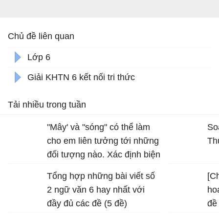
Chủ đề liên quan
Lớp 6
Giải KHTN 6 kết nối tri thức
Tải nhiều trong tuần
"Mây' và "sóng" có thể làm
So
cho em liên tưởng tới những
Th
đối tượng nào. Xác định biện
pháp tu từ được sử dụng
Tổng hợp những bài viết số
[Ch
trong hình ảnh "bình minh
2 ngữ văn 6 hay nhất với
ho
vàng", "vầng trăng bạc" và
đầy đủ các đề (5 đề)
đề
nêu tác dụng của biện pháp
mô