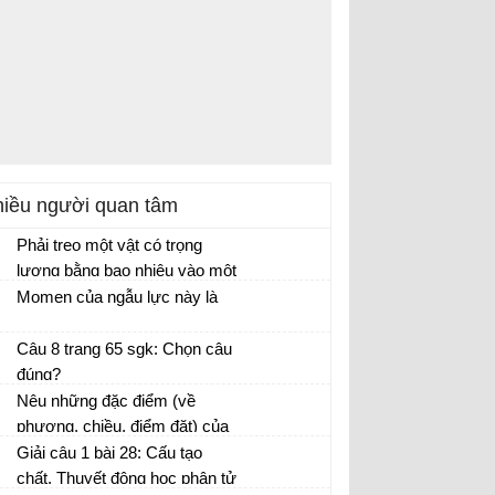
iều người quan tâm
Phải treo một vật có trọng
lượng bằng bao nhiêu vào một
lò xo có độ cứng k = 100 N/m
Momen của ngẫu lực này là
để nó dãn 10 cm?
Câu 8 trang 65 sgk: Chọn câu
đúng?
Nêu những đặc điểm (về
phương, chiều, điểm đặt) của
lực đàn hồi của
Giải câu 1 bài 28: Cấu tạo
chất. Thuyết động học phân tử