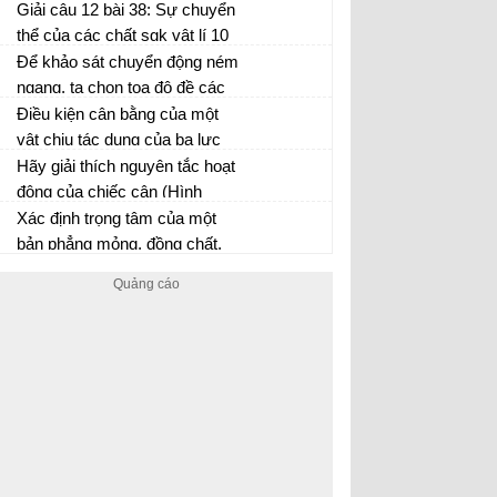
chất khí sgk vật lí 10 trang 154
Giải câu 12 bài 38: Sự chuyển
thể của các chất sgk vật lí 10
trang 210
Để khảo sát chuyển động ném
ngang, ta chọn tọa độ đề các
như thế nào là thích hợp nhất?
Điều kiện cân bằng của một
Nêu cách phân tích chuyển
vật chịu tác dụng của ba lực
động ném ngang
không song song là gì?
Hãy giải thích nguyên tắc hoạt
động của chiếc cân (Hình
18.7)
Xác định trọng tâm của một
bản phẳng mỏng, đồng chất,
hình chữ nhật