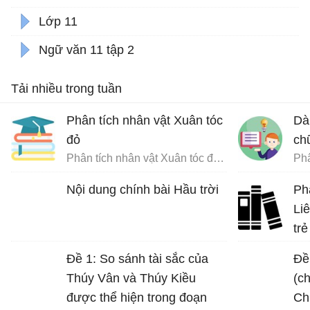
Lớp 11
Ngữ văn 11 tập 2
Tải nhiều trong tuần
Phân tích nhân vật Xuân tóc
Dà
đỏ
ch
Phân tích nhân vật Xuân tóc đỏ trong Hạnh phúc của một tang gia
Nội dung chính bài Hầu trời
Ph
Li
trẻ
Đề 1: So sánh tài sắc của
Đề
Thúy Vân và Thúy Kiều
(c
được thể hiện trong đoạn
Ch