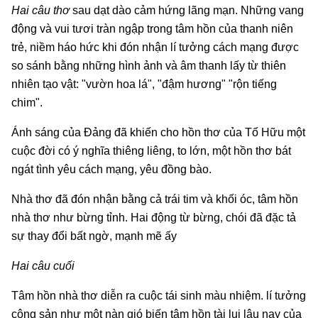
Hai câu thơ
sau dạt dào cảm hứng lãng mạn. Những vang
động và vui tươi tràn ngập trong tâm hồn của thanh niên
trẻ, niềm háo hức khi đón nhận lí tưởng cách mạng được
so sánh bằng những hình ảnh và âm thanh lấy từ thiên
nhiên tạo vật: "vườn hoa lá", "đậm hương" "rộn tiếng
chim".
Ánh sáng của Đảng đã khiến cho hồn thơ của Tố Hữu một
cuộc đời có ý nghĩa thiêng liêng, to lớn, một hồn thơ bát
ngát tình yêu cách mạng, yêu đồng bào.
Nhà thơ đã đón nhận bằng cả trái tim và khối óc, tâm hồn
nhà thơ như bừng tỉnh. Hai động từ bừng, chói đã đặc tả
sự thay đổi bất ngờ, mạnh mẽ ấy
Hai câu cuối
Tâm hồn nhà thơ diễn ra cuộc tái sinh màu nhiệm. lí tưởng
cộng sản như một nàn gió biến tâm hồn tài lụi lâu nay của