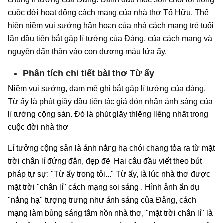
cuộc đời hoạt động cách mạng của nhà thơ Tố Hữu. Thể
hiện niềm vui sướng hân hoan của nhà cách mạng trẻ tuổi
lần đầu tiên bắt gặp lí tưởng của Đảng, của cách mạng và
nguyện dấn thân vào con đường máu lửa ấy.
Phân tích chi tiết bài thơ Từ ấy
Niềm vui sướng, đam mê ghi bắt gặp lí tưởng của đảng.
Từ ấy là phút giây đầu tiên tác giả đón nhận ánh sáng của
lí tưởng cộng sản. Đó là phút giây thiêng liêng nhất trong
cuộc đời nhà thơ
Lí tưởng cộng sản là ánh nắng hạ chói chang tỏa ra từ mặt
trời chân lí đứng đắn, đẹp đẽ. Hai câu đầu viết theo bút
pháp tự sự: "Từ ấy trong tôi..." Từ ấy, là lúc nhà thơ được
mặt trời "chân lí" cách mạng soi sáng . Hình ảnh ẩn dụ
"nắng hạ" tượng trưng như ánh sáng của Đảng, cách
mạng làm bùng sáng tâm hồn nhà thơ, "mặt trời chân lí" là