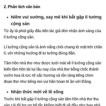
2. Phân tích văn bản
Niềm vui sướng, say mê khi bắt gặp lí tưởng
cộng sản
Từ ấy là phút giây đầu tiên tác giả đón nhận ánh sáng của
lí tưởng cộng sản.
Lí tưởng cộng sản là ánh nắng chói chang từ mặt trời chân
lí, với những hướng đi tư tưởng đứng đắn.
Tâm hồn nhà thơ như được tưới mát về lí tưởng cộng sản
biến tâm hồn tài lụi lâu nay của nhà thơ bỗng chốc thành
vườn hoa lá rực rỡ sắc hương và rộn ràng tiếng chim
đoạn thơ như tiếng reo vui hân hoan tri ân với Đảng.
Nhận thức mới về lẽ sống
Trước khi bắt gặp lí tưởng cộng sản tâm hồn nhà thơ thu
vào cái tôi bơ vơ,bế tắc không biết đi về đâu như bao nhà