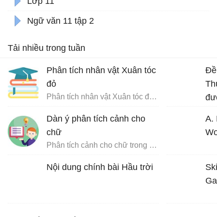
Lớp 11
Ngữ văn 11 tập 2
Tải nhiều trong tuần
Phân tích nhân vật Xuân tóc
Đề
đỏ
Th
Phân tích nhân vật Xuân tóc đỏ trong Hạnh phúc của một tang gia
đư
trí
Dàn ý phân tích cảnh cho
A.
ng
chữ
Wo
Phân tích cảnh cho chữ trong Chữ người tử tù
Nội dung chính bài Hầu trời
Ski
Ga