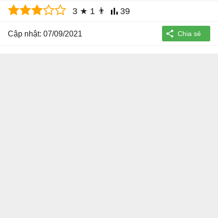
3
★
1
👨
39
Cập nhật: 07/09/2021