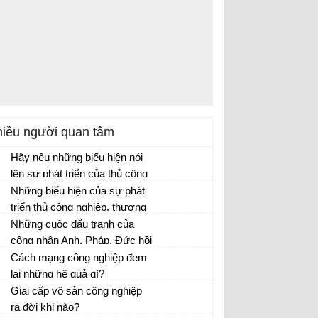
iều người quan tâm
Hãy nêu những biểu hiện nói
lên sự phát triển của thủ công
nghiệp và thương nghiệp thời
Những biểu hiện của sự phát
Lý, Trần, Lê?
triển thủ công nghiệp, thương
nghiệp trong các thế kỉ XVI –
Những cuộc đấu tranh của
XVIII?
công nhân Anh, Pháp, Đức hồi
đầu thế kỉ XIX phản ánh điều
Cách mạng công nghiệp đem
gì?
lại những hệ quả gì?
Giai cấp vô sản công nghiệp
ra đời khi nào?