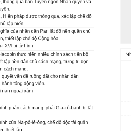
, thông qua bản Tuyên ngôn Nhân quyền và
uyền.
, Hiến pháp được thông qua, xác lập chế độ
hủ lập hiến.
ghĩa của nhân dân Pari lật đổ nền quân chủ
ến, thiết lập chế độ Cộng hòa
-i XVI bị tử hình
Nh
iacobin thực hiến nhiều chính sách tiến bộ
ết lập nền dân chủ cách mạng, trừng trị bọn
n cách mạng.
i quyết vấn đề ruộng đất cho nhân dân
 hành tổng động viên.
i nạn ngoại xâm
ính phản cách mạng, phái Gia-cô-banh bị lật
ính của Na-pô-lê-ông, chế độ độc tài quân
c thiết lập