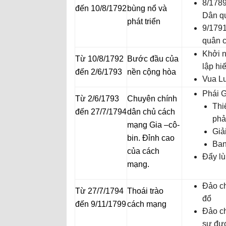
8/1789
đến 10/8/1792
bùng nổ và
Dân q
phát triển
9/1791
quân c
Khởi n
Từ 10/8/1792
Bước đầu của
lập hi
đến 2/6/1793
nền cộng hòa
Vua Lu
Phái G
Từ 2/6/1793
Chuyên chính
Thi
đến 27/7/1794
dân chủ cách
phả
mạng Gia –cô-
Giả
bin. Đỉnh cao
Ban
của cách
Đẩy lù
mạng.
Đảo ch
Từ 27/7/1794
Thoái trào
đổ
đến 9/11/1799
cách mạng
Đảo ch
sự đượ