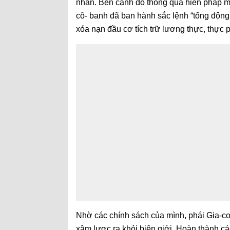
nhân. Bên cạnh đó thông qua hiến pháp mớ
cô- banh đã ban hành sắc lệnh “tổng động
xóa nạn đầu cơ tích trữ lương thực, thự
Nhờ các chính sách của mình, phái Gia-co
xâm lược ra khỏi biên giới. Hoàn thành c