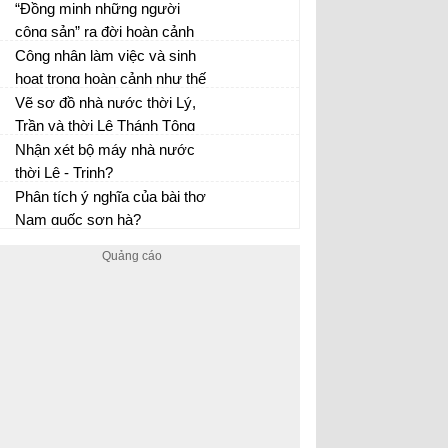
“Đồng minh những người
cộng sản” ra đời hoàn cảnh
nào? Mục đích của tổ chức
Công nhân làm việc và sinh
này là gì?
hoạt trong hoàn cảnh như thế
nào?
Vẽ sơ đồ nhà nước thời Lý,
Trần và thời Lê Thánh Tông
qua đó đánh giá cuộc cải cách
Nhận xét bộ máy nhà nước
hành chính của Lê Thánh
thời Lê - Trịnh?
Tông?
Phân tích ý nghĩa của bài thơ
Nam quốc sơn hà?