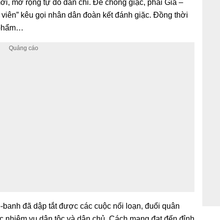
i, mở rộng tự do dân chỉ. Để chống giặc, phái Gia –
 viên” kêu gọi nhân dân đoàn kết đánh giặc. Đồng thời
c phẩm…
-banh đã dập tắt được các cuộc nổi loạn, đuổi quân
ác nhiệm vụ dân tộc và dân chủ. Cách mạng đạt đến đỉnh