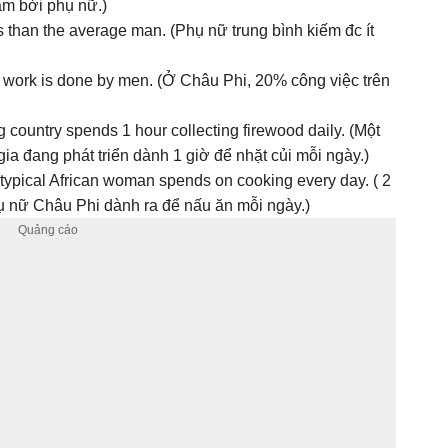
àm bởi phụ nữ.)
 than the average man. (Phụ nữ trung bình kiếm đc ít
arm work is done by men. (Ở Châu Phi, 20% công việc trên
g country spends 1 hour collecting firewood daily. (Một
ia đang phát triển dành 1 giờ để nhặt củi mỗi ngày.)
a typical African woman spends on cooking every day. ( 2
ụ nữ Châu Phi dành ra để nấu ăn mỗi ngày.)