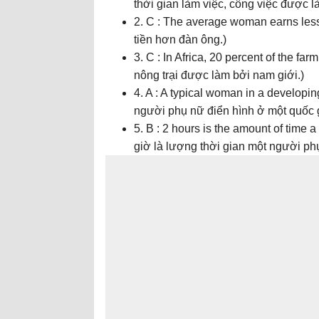
thời gian làm việc, công việc được l
2. C : The average woman earns less
tiền hơn đàn ông.)
3. C : In Africa, 20 percent of the f
nông trại được làm bởi nam giới.)
4. A : A typical woman in a developin
người phụ nữ điển hình ở một quốc g
5. B : 2 hours is the amount of time 
giờ là lượng thời gian một người ph