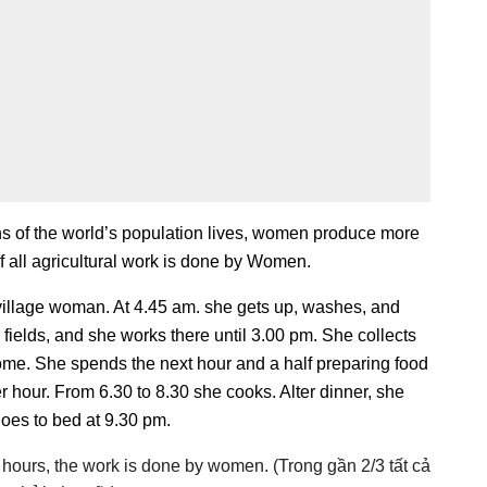
ths of the world’s population lives, women produce more
 of all agricultural work is done by Women.
r a village woman. At 4.45 am. she gets up, washes, and
he fields, and she works there until 3.00 pm. She collects
me. She spends the next hour and a half preparing food
r hour. From 6.30 to 8.30 she cooks. Alter dinner, she
oes to bed at 9.30 pm.
ng hours, the work is done by women. (Trong gần 2/3 tất cả