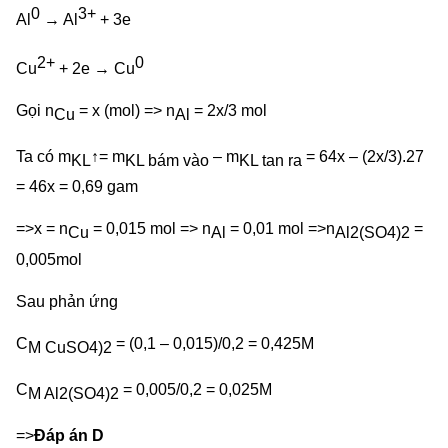
0
3+
Al
→ Al
+ 3e
2+
0
Cu
+ 2e → Cu
Gọi n
= x (mol) => n
= 2x/3 mol
Cu
Al
Ta có
m
↑= m
– m
= 64x – (2x/3).27
KL
KL bám vào
KL tan ra
= 46x = 0,69 gam
=>x = n
= 0,015 mol => n
= 0,01 mol =>n
=
Cu
Al
Al2(SO4)2
0,005mol
Sau phản ứng
C
= (0,1 – 0,015)/0,2 = 0,425M
M CuSO4)2
C
= 0,005/0,2 = 0,025M
M Al2(SO4)2
=>
Đáp án D