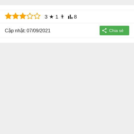
3
★
1
👨
8
Cập nhật: 07/09/2021