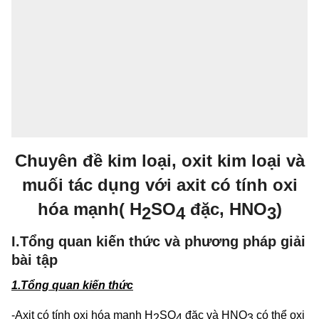
Chuyên đề kim loại, oxit kim loại và
muối tác dụng với axit có tính oxi
hóa mạnh( H
SO
đặc, HNO
)
2
4
3
I.Tổng quan kiến thức và phương pháp giải
bài tập
1.Tổng quan kiến thức
-Axit có tính oxi hóa mạnh H
SO
đặc và HNO
có thể oxi
2
4
3