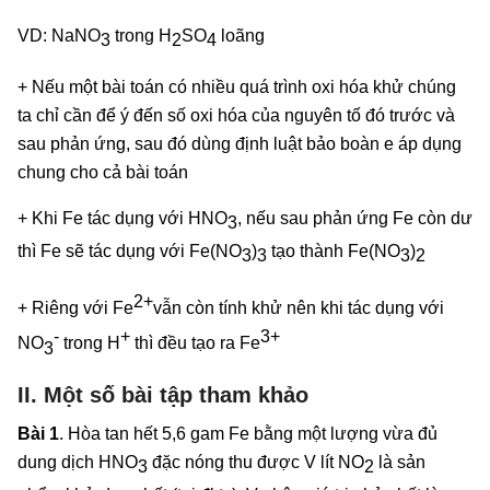
VD: NaNO
trong H
SO
loãng
3
2
4
+ Nếu một bài toán có nhiều quá trình oxi hóa khử chúng
ta chỉ cần để ý đến số oxi hóa của nguyên tố đó trước và
sau phản ứng, sau đó dùng định luật bảo boàn e áp dụng
chung cho cả bài toán
+ Khi Fe tác dụng với HNO
, nếu sau phản ứng Fe còn dư
3
thì Fe sẽ tác dụng với Fe(NO
)
tạo thành Fe(NO
)
3
3
3
2
2+
+ Riêng với Fe
vẫn còn tính khử nên khi tác dụng với
-
+
3+
NO
trong H
thì đều tạo ra Fe
3
II. Một số bài tập tham khảo
Bài 1
.
Hòa tan hết 5,6 gam Fe bằng một lượng vừa đủ
dung dịch HNO
đặc nóng thu được V lít NO
là sản
3
2