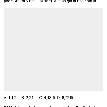
phẩm khử duy nhất (tại đktc).
V nhận giá trị nhỏ nhất là
A. 1,12 lít. B. 2,24 lít. C. 4,48 lít. D. 6,72 lít.