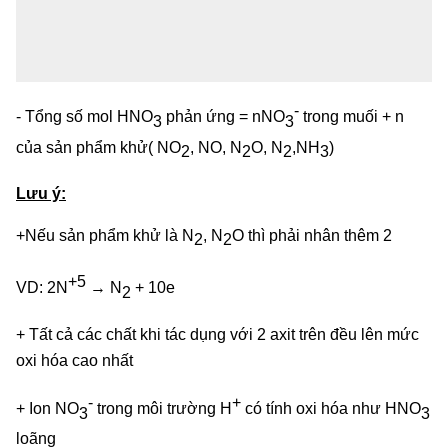
-
- Tổng số mol HNO
phản ứng = nNO
trong muối + n
3
3
của sản phẩm khử( NO
, NO, N
O, N
,NH
)
2
2
2
3
Lưu ý:
+Nếu sản phẩm khử là N
, N
O thì phải nhân thêm 2
2
2
+5
VD: 2N
→ N
+ 10e
2
+ Tất cả các chất khi tác dụng với 2 axit trên đều lên mức
oxi hóa cao nhất
-
+
+ Ion NO
trong môi trường H
có tính oxi hóa như HNO
3
3
loãng