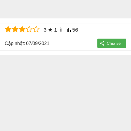
3
★
1
👨
56
Cập nhật: 07/09/2021