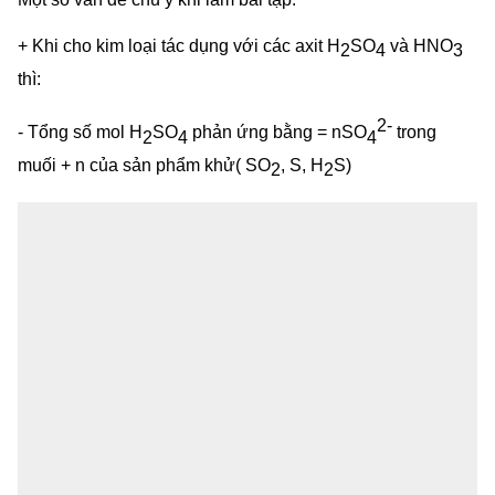
+ Khi cho kim loại tác dụng với các axit H
SO
và HNO
2
4
3
thì:
2-
- Tổng số mol H
SO
phản ứng bằng = nSO
trong
2
4
4
muối + n của sản phẩm khử( SO
, S, H
S)
2
2