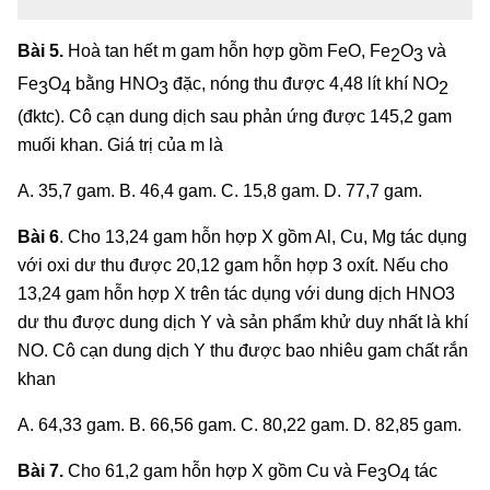
Bài 5.
Hoà tan hết m gam hỗn hợp gồm FeO, Fe
O
và
2
3
Fe
O
bằng HNO
đặc, nóng thu được 4,48 lít khí NO
3
4
3
2
(đktc). Cô cạn dung dịch sau phản ứng được 145,2 gam
muối khan. Giá trị của m là
A. 35,7 gam. B. 46,4 gam. C. 15,8 gam. D. 77,7 gam.
Bài 6
. Cho 13,24 gam hỗn hợp X gồm Al, Cu, Mg tác dụng
với oxi dư thu được 20,12 gam hỗn hợp 3 oxít. Nếu cho
13,24 gam hỗn hợp X trên tác dụng với dung dịch HNO3
dư thu được dung dịch Y và sản phẩm khử duy nhất là khí
NO. Cô cạn dung dịch Y thu được bao nhiêu gam chất rắn
khan
A
.
64,33 gam. B. 66,56 gam. C. 80,22 gam. D. 82,85 gam.
Bài 7
.
Cho 61,2 gam hỗn hợp X gồm Cu và Fe
O
tác
3
4