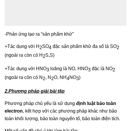
-Phản ứng tạo ra “sản phẩm khử”
+Tác dụng với H
SO
đặc sản phẩm khử đa số là SO
2
4
2
(ngoài ra còn có H
S,S)
2
+Tác dụng với HNO
loãng là NO, HNO
đặc là NO
3
3
2
(ngoài ra còn có N
, N
O, NH
NO
)
2
2
4
3
2.Phương pháp giải bài tập
Phương pháp chủ yếu là sử dụng
định luật bảo toàn
electron
, kết hợp với các phương pháp khác như bảo
toàn khối lượng, bảo toàn nguyên tố, bảo toàn điện tích.
Một số vấn đề chú ý khi làm bài tập: