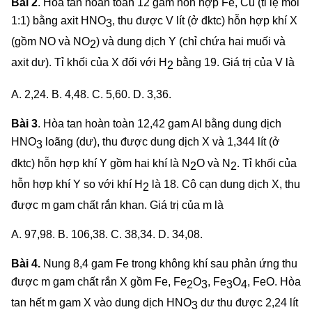
Bài 2
.
Hòa tan hoàn toàn 12 gam hỗn hợp Fe, Cu (tỉ lệ mol
1:1) bằng axit HNO
, thu được V lít (ở đktc) hỗn hợp khí X
3
(gồm NO và NO
) và dung dịch Y (chỉ chứa hai muối và
2
axit dư).
Tỉ khối của X đối với H
bằng 19. Giá trị của V là
2
A. 2,24. B. 4,48. C. 5,60. D. 3,36.
Bài 3
.
Hòa tan hoàn toàn 12,42 gam Al bằng dung dịch
HNO
loãng (dư), thu được dung dịch X và 1,344 lít (ở
3
đktc) hỗn hợp khí Y gồm hai khí là N
O và N
. Tỉ khối của
2
2
hỗn hợp khí Y so với khí H
là 18. Cô cạn dung dịch X, thu
2
được m gam chất rắn khan.
Giá trị của m là
A. 97,98. B. 106,38. C. 38,34. D. 34,08.
Bài 4.
Nung 8,4 gam Fe trong không khí sau phản ứng thu
được m gam chất rắn X gồm Fe, Fe
O
, Fe
O
, FeO. Hòa
2
3
3
4
tan hết m gam X vào dung dịch HNO
dư thu được 2,24 lít
3