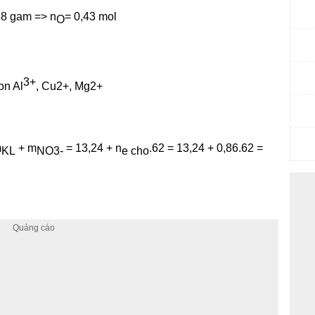
88 gam => n
= 0,43 mol
O
3+
on Al
, Cu2+, Mg2+
m
+ m
= 13,24 + n
.62 = 13,24 + 0,86.62 =
KL
NO3-
e cho