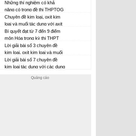
hữu cơ
Những thí nghiệm có khả
năng có trong đề thi THPTQG
môn Hóa
Chuyên đề kim loại, oxit kim
loại và muối tác dụng với axit
có tính oxi hóa mạnh( H2SO4
Bí quyết đạt từ 7 đến 9 điểm
đặc, HNO3)
môn Hóa trong kỳ thi THPT
Quốc gia
Lời giải bài số 3 chuyên đề
kim loại, oxit kim loại và muối
tác dụng với axit có tính oxi
Lời giải bài số 7 chuyên đề
hóa mạnh( H2SO4 đặc,
kim loại tác dụng với các dung
HNO3)
dịch muối