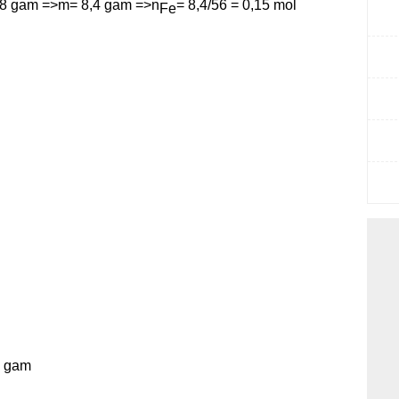
7,8 gam =>m= 8,4 gam =>n
= 8,4/56 = 0,15 mol
Fe
8 gam