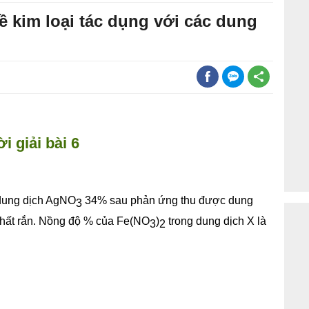
đề kim loại tác dụng với các dung
ời giải bài 6
dung dịch AgNO
34% sau phản ứng thu được dung
3
chất rắn. Nồng độ % của Fe(NO
)
trong dung dịch X là
3
2