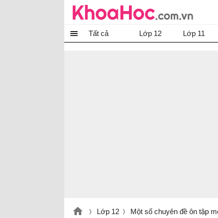
Tất cả
Lớp 12
Lớp 11
Lớp 12
Một số chuyên đề ôn tập m