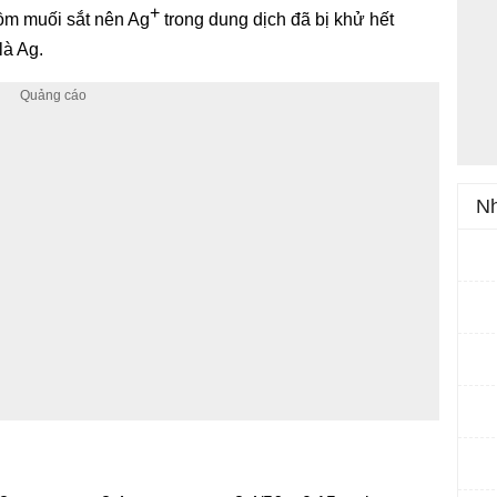
+
ồm muối sắt nên Ag
trong dung dịch đã bị khử hết
là Ag.
Nh