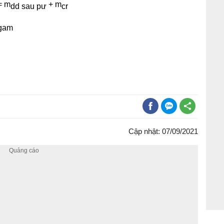
= m
+ m
dd sau pư
cr
 gam
Cập nhật: 07/09/2021