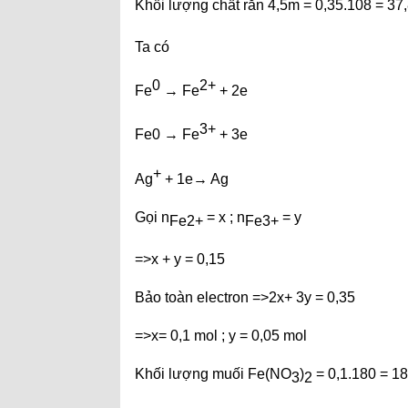
Khối lượng chất rắn 4,5m = 0,35.108 = 3
Ta có
0
2+
Fe
→ Fe
+ 2e
3+
Fe0 → Fe
+ 3e
+
Ag
+ 1e→ Ag
Gọi n
= x ; n
= y
Fe2+
Fe3+
=>x + y = 0,15
Bảo toàn electron =>2x+ 3y = 0,35
=>x= 0,1 mol ; y = 0,05 mol
Khối lượng muối Fe(NO
)
= 0,1.180 = 1
3
2