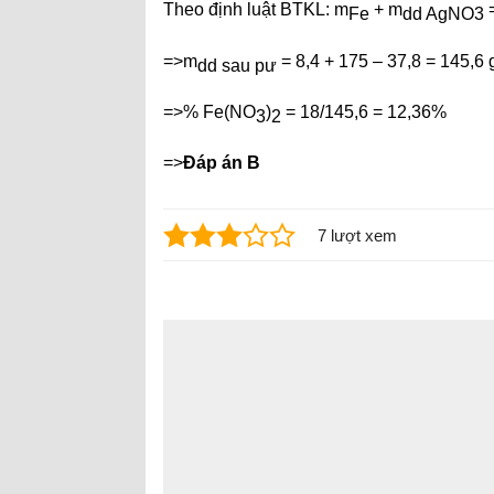
Theo định luật BTKL: m
+ m
Fe
dd AgNO3
=>m
= 8,4 + 175 – 37,8 = 145,6
dd sau pư
=>% Fe(NO
)
= 18/145,6 = 12,36%
3
2
=>
Đáp án B
7 lượt xem