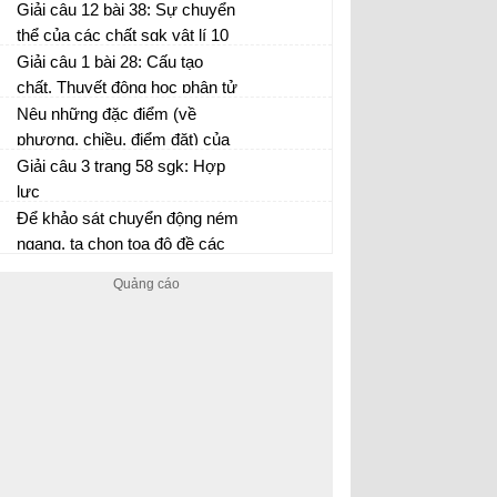
trang 210
Giải câu 12 bài 38: Sự chuyển
thể của các chất sgk vật lí 10
trang 210
Giải câu 1 bài 28: Cấu tạo
chất. Thuyết động học phân tử
chất khí sgk vật lí 10 trang 154
Nêu những đặc điểm (về
phương, chiều, điểm đặt) của
lực đàn hồi của
Giải câu 3 trang 58 sgk: Hợp
lực
Để khảo sát chuyển động ném
ngang, ta chọn tọa độ đề các
như thế nào là thích hợp nhất?
Nêu cách phân tích chuyển
động ném ngang