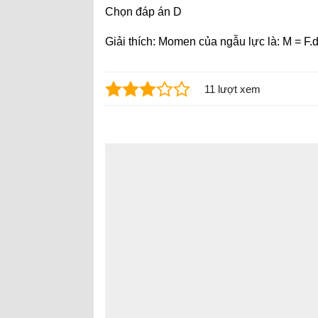
Chọn đáp án D
Giải thích: Momen của ngẫu lực là: M = F.d
11 lượt xem