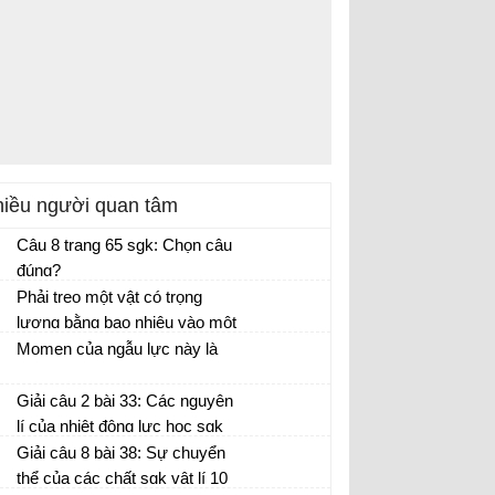
iều người quan tâm
Câu 8 trang 65 sgk: Chọn câu
đúng?
Phải treo một vật có trọng
lượng bằng bao nhiêu vào một
lò xo có độ cứng k = 100 N/m
Momen của ngẫu lực này là
để nó dãn 10 cm?
Giải câu 2 bài 33: Các nguyên
lí của nhiệt động lực học sgk
vật lí 10 trang 179
Giải câu 8 bài 38: Sự chuyển
thể của các chất sgk vật lí 10