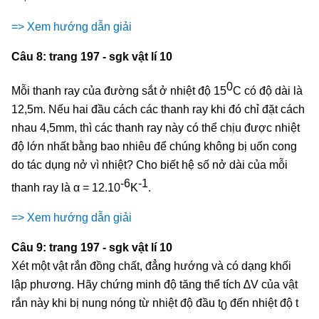
=> Xem hướng dẫn giải
Câu 8: trang 197 - sgk vật lí 10
0
Mỗi thanh ray của đường sắt ở nhiệt độ 15
C có độ dài là
12,5m. Nếu hai đầu cách các thanh ray khi đó chỉ đặt cách
nhau 4,5mm, thì các thanh ray này có thể chịu được nhiệt
độ lớn nhất bằng bao nhiêu để chúng không bị uốn cong
do tác dụng nở vì nhiệt? Cho biết hệ số nở dài của mỗi
-6
-1
thanh ray là α = 12.10
K
.
=> Xem hướng dẫn giải
Câu 9: trang 197 - sgk vật lí 10
Xét một vật rắn đồng chất, đẳng hướng và có dạng khối
lập phương. Hãy chứng minh độ tăng thể tích ∆V của vật
rắn này khi bị nung nóng từ nhiệt độ đầu t
đến nhiệt độ t
0