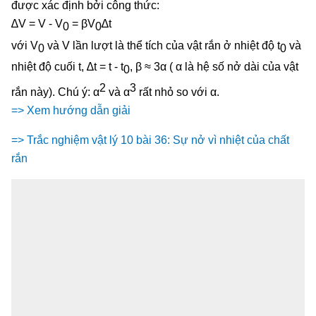
được xác định bởi công thức:
∆V = V - V
= βV
∆t
0
0
với V
và V lần lượt là thể tích của vật rắn ở nhiệt độ t
và
0
0
nhiệt độ cuối t, ∆t = t - t
, β ≈ 3α ( α là hệ số nở dài của vật
0
2
3
rắn này). Chú ý: α
và α
rất nhỏ so với α.
=> Xem hướng dẫn giải
=> Trắc nghiệm vật lý 10 bài 36: Sự nở vì nhiệt của chất
rắn