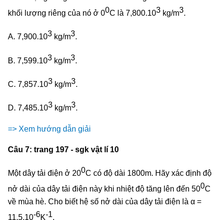
0
3
3
khối lượng riêng của nó ở 0
C là 7,800.10
kg/m
.
3
3
A. 7,900.10
kg/m
.
3
3
B. 7,599.10
kg/m
.
3
3
C. 7,857.10
kg/m
.
3
3
D. 7,485.10
kg/m
.
=> Xem hướng dẫn giải
Câu 7: trang 197 - sgk vật lí 10
0
Một dây tải điện ở 20
C có độ dài 1800m. Hãy xác định độ
0
nở dài của dây tải điện này khi nhiệt độ tăng lên đến 50
C
về mùa hè. Cho biết hệ số nở dài của dây tải điện là α =
-6
-1
11,5.10
K
.