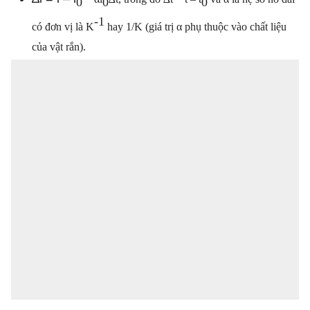
0
0
0
-1
có đơn vị là K
hay 1/K (giá trị α phụ thuộc vào chất liệu
của vật rắn).