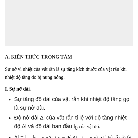
A. KIẾN THỨC TRỌNG TÂM
Sự nở vì nhiệt của vật rắn là sự tăng kích thước của vật rắn khi
nhiệt độ tăng do bị nung nóng.
I. Sự nở dài.
Sự tăng độ dài của vật rắn khi nhiệt độ tăng gọi
là sự nở dài.
Độ nở dài ∆l của vật rắn tỉ lệ với độ tăng nhiệt
độ ∆l và độ dài ban đầu l
của vật đó.
0
∆l = l – l
= αl
∆t, trong đó ∆t = t – t
và α là hệ số nở dài