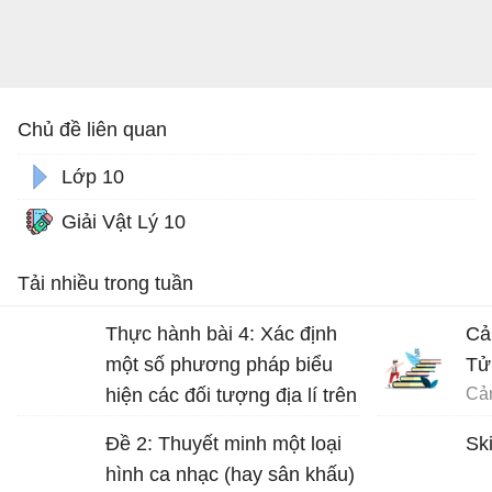
Chủ đề liên quan
Lớp 10
Giải Vật Lý 10
Tải nhiều trong tuần
Thực hành bài 4: Xác định
Cả
một số phương pháp biểu
Tử
hiện các đối tượng địa lí trên
bản đồ Địa lí 10 trang 17
Đề 2: Thuyết minh một loại
Ski
hình ca nhạc (hay sân khấu)