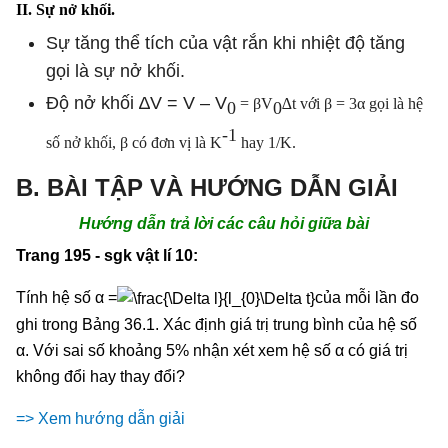
II. Sự nở khối.
Sự tăng thể tích của vật rắn khi nhiệt độ tăng
gọi là sự nở khối.
Độ nở khối ∆V = V – V
= βV
∆t với β = 3α gọi là hệ
0
0
-1
số nở khối, β có đơn vị là K
hay 1/K.
B. BÀI TẬP VÀ HƯỚNG DẪN GIẢI
Hướng dẫn trả lời các câu hỏi giữa bài
Trang 195 - sgk vật lí 10:
Tính hệ số α =
của mỗi lần đo
ghi trong Bảng 36.1. Xác định giá trị trung bình của hệ số
α. Với sai số khoảng 5% nhận xét xem hệ số α có giá trị
không đổi hay thay đổi?
=> Xem hướng dẫn giải