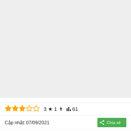
3
★
1
👨
61
Cập nhật: 07/09/2021