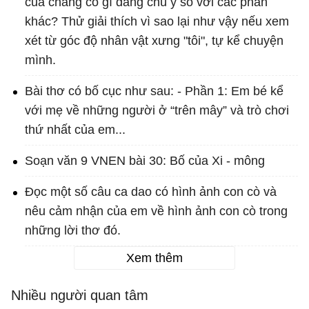
của chàng có gì đáng chú ý so với các phần
khác? Thử giải thích vì sao lại như vậy nếu xem
xét từ góc độ nhân vật xưng "tôi", tự kể chuyện
mình.
Bài thơ có bố cục như sau: - Phần 1: Em bé kể
với mẹ về những người ở “trên mây” và trò chơi
thứ nhất của em...
Soạn văn 9 VNEN bài 30: Bố của Xi - mông
Đọc một số câu ca dao có hình ảnh con cò và
nêu cảm nhận của em về hình ảnh con cò trong
những lời thơ đó.
Xem thêm
Nhiều người quan tâm