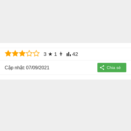
3
★
1
👨
42
Cập nhật: 07/09/2021