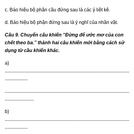
c. Báo hiệu bộ phận câu đứng sau là các ý liệt kê.
d. Báo hiệu bộ phận đứng sau là ý nghĩ của nhân vật.
Câu 9. Chuyển câu khiến “Đừng để ước mơ của con
chết theo ba.” thành hai câu khiến mới bằng cách sử
dụng từ cầu khiến khác.
a)
........................................................................................................
...................
........................................................................................................
........................
b)
........................................................................................................
...................