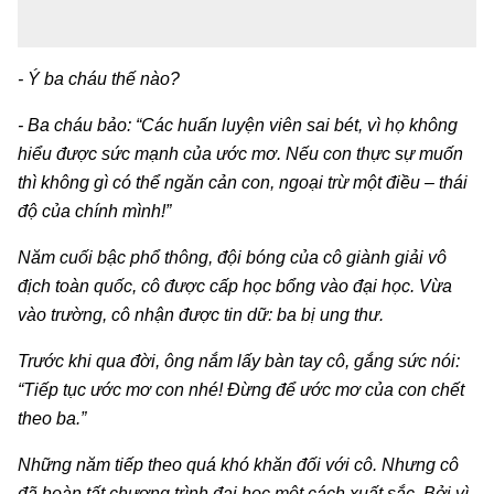
- Ý ba cháu thế nào?
- Ba cháu bảo: “Các huấn luyện viên sai bét, vì họ không
hiểu được sức mạnh của ước mơ. Nếu con thực sự muốn
thì không gì có thể ngăn cản con, ngoại trừ một điều – thái
độ của chính mình!”
Năm cuối bậc phổ thông, đội bóng của cô giành giải vô
địch toàn quốc, cô được cấp học bổng vào đại học. Vừa
vào trường, cô nhận được tin dữ: ba bị ung thư.
Trước khi qua đời, ông nắm lấy bàn tay cô, gắng sức nói:
“Tiếp tục ước mơ con nhé! Đừng để ước mơ của con chết
theo ba.”
Những năm tiếp theo quá khó khăn đối với cô. Nhưng cô
đã hoàn tất chương trình đại học một cách xuất sắc. Bởi vì