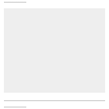
.......................
........................................................................................................
.......................