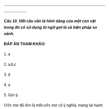
........................................................................................................
.......................
Câu 10. Viết câu văn tả hình dáng của một con vật
trong đó có sử dụng từ ngữ gợi tả và biện pháp so
sánh.
ĐÁP ÁN THAM KHẢO:
1. a
2. a,b,c
3. d
4. a
5. Gợi ý:
Ước mơ đủ lớn là một ước mơ có ý nghĩa, mang lại hạnh