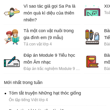
Vì sao tác giả gọi Sa Pa là
XI
món quà kì diệu của thiên
Toá
nhiên?
Ôn tập tiếng Việt lớp 4
Tả một con vật nuôi trong
Bà
gia đình em (9 mẫu)
Ti
Tả con vật lớp 4
Đáp án Module 9 Tiểu học
Bà
môn Âm nhạc
mô
Đáp án trắc nghiệm Module 9 Tiểu học
Mới nhất trong tuần
Tóm tắt truyện Những hạt thóc giống
Ôn tập tiếng Việt lớp 4