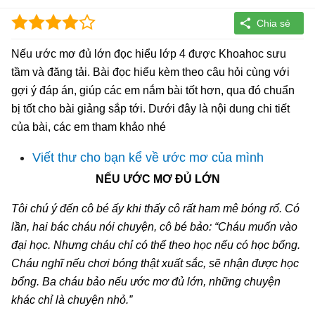
Nếu ước mơ đủ lớn đọc hiểu lớp 4 được Khoahoc sưu
tầm và đăng tải. Bài đọc hiểu kèm theo câu hỏi cùng với
gợi ý đáp án, giúp các em nắm bài tốt hơn, qua đó chuẩn
bị tốt cho bài giảng sắp tới. Dưới đây là nội dung chi tiết
của bài, các em tham khảo nhé
Viết thư cho bạn kể về ước mơ của mình
NẾU ƯỚC MƠ ĐỦ LỚN
Tôi chú ý đến cô bé ấy khi thấy cô rất ham mê bóng rổ. Có
lần, hai bác cháu nói chuyện, cô bé bảo: “Cháu muốn vào
đại học. Nhưng cháu chỉ có thể theo học nếu có học bổng.
Cháu nghĩ nếu chơi bóng thật xuất sắc, sẽ nhận được học
bổng. Ba cháu bảo nếu ước mơ đủ lớn, những chuyện
khác chỉ là chuyện nhỏ.”