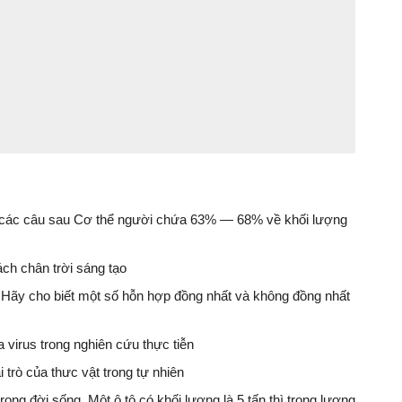
ong các câu sau Cơ thể người chứa 63% — 68% về khối lượng
ch chân trời sáng tạo
 Hãy cho biết một số hỗn hợp đồng nhất và không đồng nhất
a virus trong nghiên cứu thực tiễn
 trò của thưc vật trong tự nhiên
rong đời sống. Một ô tô có khối lượng là 5 tấn thì trọng lượng