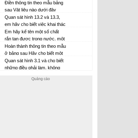
giảm đa dạng sinh học
Điền thông tin theo mẫu bảng
sau Vật liệu nào dưới đây
được sử dụng ngoài mục đích
Quan sát hình 13.2 và 13.3,
xây dựng còn hướng tới bảo
em hãy cho biết việc khai thác
vệ môi trường và đảm bảo
các nguyên liệu khoáng sản tự
Em hãy kể tên một số chất
phát triển bền vững
phát có đảm bảo an toàn
rắn tan được trong nước, một
không? Giải thích
số chất rắn không tan được
Hoàn thành thông tin theo mẫu
trong nước mà em biết
ở bảng sau Hãy cho biết một
số hỗn hợp đồng nhất và
Quan sát hình 3.1 và cho biết
không đồng nhất thường gặp
những điều phải làm, không
được làm trong phòng thực
hành.