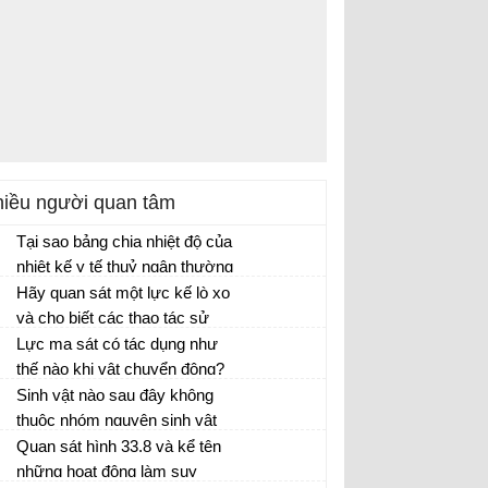
iều người quan tâm
Tại sao bảng chia nhiệt độ của
nhiệt kế y tế thuỷ ngân thường
ghi nhiệt độ từ 35 °C đến 42
Hãy quan sát một lực kế lò xo
°C?
và cho biết các thao tác sử
dụng đúng khi thực hiện các
Lực ma sát có tác dụng như
phép đo lực
thế nào khi vật chuyển động?
Khi đi bộ trên mặt đường trơn,
Sinh vật nào sau đây không
điều gì sẽ xảy ra?
thuộc nhóm nguyên sinh vật
Quan sát hình 33.8 và kể tên
những hoạt động làm suy