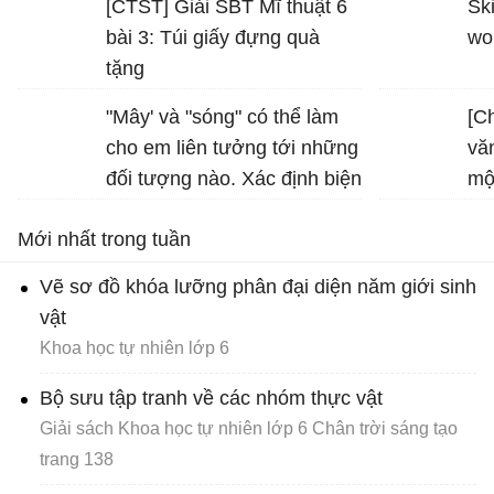
[CTST] Giải SBT Mĩ thuật 6
Ski
bài 3: Túi giấy đựng quà
wo
tặng
"Mây' và "sóng" có thể làm
[C
cho em liên tưởng tới những
vă
đối tượng nào. Xác định biện
mộ
pháp tu từ được sử dụng
Mới nhất trong tuần
trong hình ảnh "bình minh
vàng", "vầng trăng bạc" và
Vẽ sơ đồ khóa lưỡng phân đại diện năm giới sinh
nêu tác dụng của biện pháp
vật
tu từ đó
Khoa học tự nhiên lớp 6
Bộ sưu tập tranh về các nhóm thực vật
Giải sách Khoa học tự nhiên lớp 6 Chân trời sáng tạo
trang 138