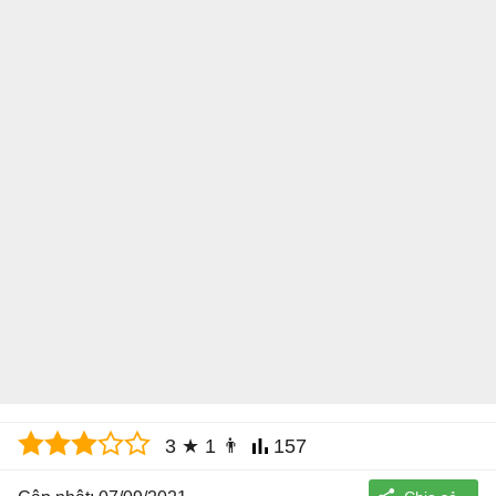
3
★
1
👨
157