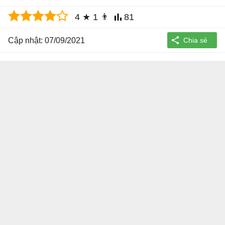
4
★
1
👨
81
Cập nhật: 07/09/2021