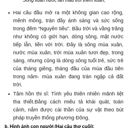
Sông xuân nước lẫn màu trời thêm xuân;
Hai câu đầu mở ra một không gian cao rộng,
mênh mông, tràn đầy ánh sáng và sức sống
trong đêm “Nguyên tiêu”. Bầu trời và vầng trăng
như không có giới hạn, dòng sông, mặt nước
tiếp lẫn, liền với trời. Đây là sông mùa xuân,
nước mùa xuân, trời mùa xuân tươi đẹp, trong
sáng, nhưng cũng là dòng sông tuổi trẻ, sức trẻ
của tháng giêng, tháng đầu của mùa đầu tiên
trong năm- mùa xuân đang tràn ngập cả đất
trời.
Tâm hồn thi sĩ: Tình yêu thiên nhiên mãnh liệt
tha thiết.Bằng cách miêu tả khái quát, toàn
cảnh, nắm được cái thần của sự vật theo bút
pháp truyền thống phương Đông.
b. Hình ảnh con người (Hai câu thơ cuối):