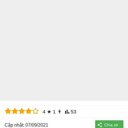
4
★
1
👨
53
Cập nhật: 07/09/2021