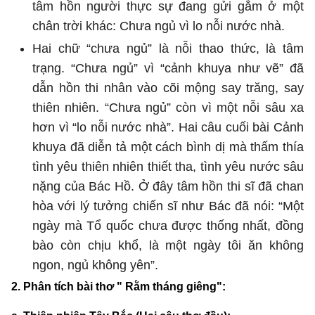
tâm hồn người thực sự đang gửi gắm ở một
chân trời khác: Chưa ngủ vì lo nỗi nước nhà.
Hai chữ “chưa ngủ” là nỗi thao thức, là tâm
trạng. “Chưa ngủ” vì “cảnh khuya như vẽ” đã
dẫn hồn thi nhân vào cõi mộng say trăng, say
thiên nhiên. “Chưa ngủ” còn vì một nỗi sâu xa
hơn vì “lo nỗi nước nhà”. Hai câu cuối bài Cảnh
khuya đã diễn tả một cách bình dị mà thấm thía
tình yêu thiên nhiên thiết tha, tình yêu nước sâu
nặng của Bác Hồ. Ở đây tâm hồn thi sĩ đã chan
hòa với lý tưởng chiến sĩ như Bác đã nói: “Một
ngày mà Tổ quốc chưa được thống nhất, đồng
bào còn chịu khổ, là một ngày tôi ăn không
ngon, ngủ không yên”.
2. Phân tích bài thơ " Rằm tháng giêng":