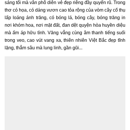
sáng tối mà vẫn phô diễn vẻ đẹp riêng đầy quyến rũ. Trong
thơ có họa, có dáng vươn cao tỏa rộng của vòm cây cổ thụ
lấp loáng ánh trăng, có bóng lá, bóng cây, bóng trăng in
nơi khóm hoa, nơi mặt đất, đan dệt quyện hòa huyền diệu
mà ấm áp hữu tình. Văng vẳng cùng âm thanh tiếng suối
trong veo, cao vút vang xa, thiên nhiên Việt Bắc đẹp tĩnh
lặng, thẳm sâu mà lung linh, gần gũi...