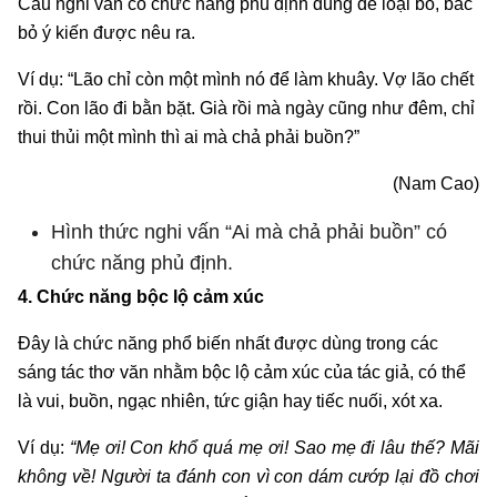
Câu nghi vấn có chức năng phủ định dùng để loại bỏ, bác
bỏ ý kiến được nêu ra.
Ví dụ: “Lão chỉ còn một mình nó để làm khuây. Vợ lão chết
rồi. Con lão đi bằn bặt. Già rồi mà ngày cũng như đêm, chỉ
thui thủi một mình thì ai mà chả phải buồn?”
(Nam Cao)
Hình thức nghi vấn “Ai mà chả phải buồn” có
chức năng phủ định.
4. Chức năng bộc lộ cảm xúc
Đây là chức năng phổ biến nhất được dùng trong các
sáng tác thơ văn nhằm bộc lộ cảm xúc của tác giả, có thể
là vui, buồn, ngạc nhiên, tức giận hay tiếc nuối, xót xa.
Ví dụ:
“Mẹ ơi! Con khổ quá mẹ ơi! Sao mẹ đi lâu thế? Mãi
không về! Người ta đánh con vì con dám cướp lại đồ chơi