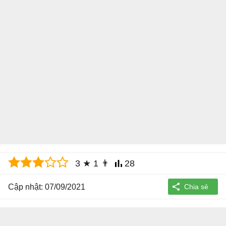
3
★
1
👨
28
Cập nhật: 07/09/2021