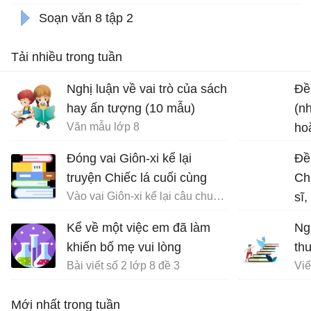
Soạn văn 8 tập 2
Tải nhiều trong tuần
Nghị luận về vai trò của sách
Đề 
hay ấn tượng (10 mẫu)
(n
Văn mẫu lớp 8
ho
chu
Đóng vai Giôn-xi kể lại
Đề
truyện Chiếc lá cuối cùng
Ch
Vào vai Giôn-xi kể lại câu chuyện Chiếc lá cuối cùng
sĩ
về 
Kể về một việc em đã làm
Ng
đạ
khiến bố mẹ vui lòng
th
Bài viết số 2 lớp 8 đề 3
Mới nhất trong tuần