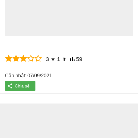
3
★
1
👨
59
Cập nhật: 07/09/2021