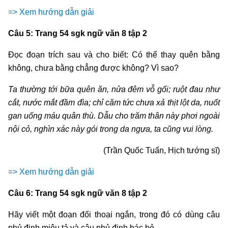
=> Xem hướng dẫn giải
Câu 5: Trang 54 sgk ngữ văn 8 tập 2
Đọc đoạn trích sau và cho biết: Có thể thay quên bằng
không, chưa bằng chẳng được không? Vì sao?
Ta thường tới bữa quên ăn, nửa đêm vỗ gối; ruột đau như
cắt, nước mắt đầm đìa; chỉ căm tức chưa xả thịt lột da, nuốt
gan uống máu quân thù. Dẫu cho trăm thân này phơi ngoài
nội cỏ, nghìn xác này gói trong da ngựa, ta cũng vui lòng.
(Trần Quốc Tuấn, Hịch tướng sĩ)
=> Xem hướng dẫn giải
Câu 6: Trang 54 sgk ngữ văn 8 tập 2
Hãy viết một đoạn đối thoại ngắn, trong đó có dùng câu
phủ định miêu tả và câu phủ định bác bỏ.