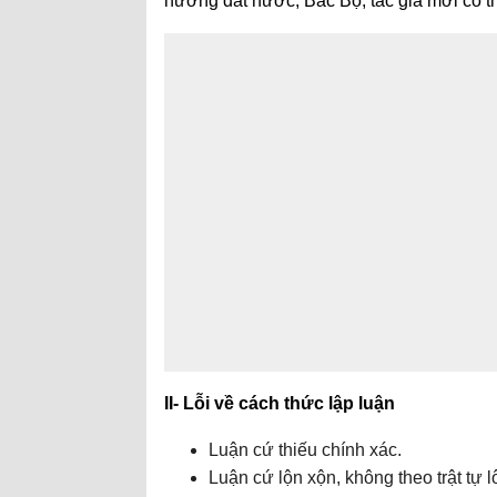
hương đất nước, Bắc Bộ, tác giả mới có th
II- Lỗi về cách thức lập luận
Luận cứ thiếu chính xác.
Luận cứ lộn xộn, không theo trật tự l