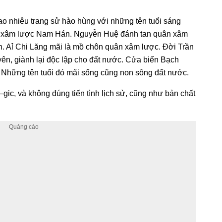
t bao nhiêu trang sử hào hùng với những tên tuổi sáng
n xâm lược Nam Hán. Nguyễn Huệ đánh tan quân xâm
h. Aỉ Chi Lăng mãi là mồ chôn quân xâm lược. Đời Trần
, giành lại độc lập cho đất nước. Cửa biển Bạch
 Những tên tuổi đó mãi sống cũng non sông đất nước.
 –gic, và không đúng tiến tình lịch sử, cũng như bản chất