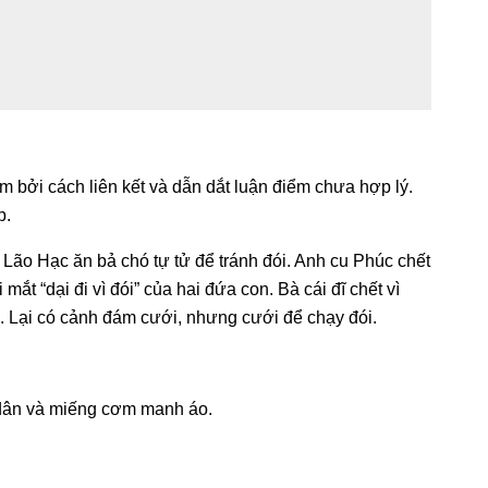
 bởi cách liên kết và dẫn dắt luận điểm chưa hợp lý.
p.
 Lão Hạc ăn bả chó tự tử để tránh đói. Anh cu Phúc chết
ắt “dại đi vì đói” của hai đứa con. Bà cái đĩ chết vì
ói. Lại có cảnh đám cưới, nhưng cưới để chạy đói.
dân và miếng cơm manh áo.