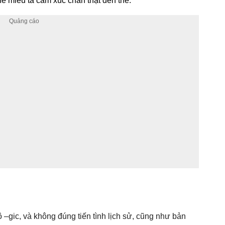
ể miêu tả cảm xúc chân thật đến thế.
ô –gic, và không đúng tiến tình lịch sử, cũng như bản