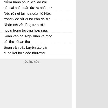
Lạng được giải phóng qua
Niềm hạnh phúc lớn lao khi
phần đầu và phần cuối của bài
gặp lại nhân dân được nhà thơ
thơ?
thể hiện trong khổ thơ nào?
Nêu rõ nét tài hoa của Tố Hữu
Phân tích đặc sắc về nghệ
trong việc sử dụng cặp đại từ
thuật của khổ thơ đó
xưng hô mình – ta trong bài
Nhận xét về dùng từ nước
thơ
ngoài trong trường hợp sau.
Hãy thay những từ ngữ cho là
Soạn văn bài Nghị luận về một
lạm dụng bằng từ ngữ tiếng
bài thơ, đoạn thơ
việt tương ứng
Soạn văn bài: Luyện tập vận
dụng kết hợp các phương
thức biểu đạt trong bài văn
nghị luận