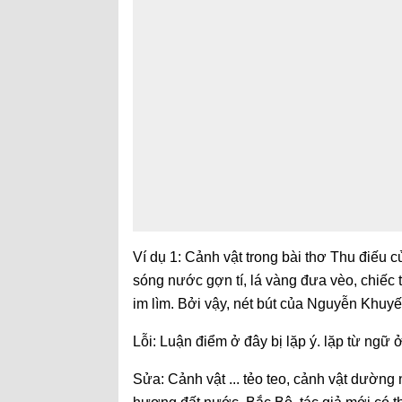
Ví dụ 1:
Cảnh vật trong bài thơ Thu điếu c
sóng nước gợn tí, lá vàng đưa vèo, chiế
im lìm. Bởi vậy, nét bút của Nguyễn Khuy
Lỗi: L
uận điểm ở đây bị lặp ý. lặp từ ngữ ở
Sửa:
Cảnh vật ... tẻo teo, cảnh vật dường