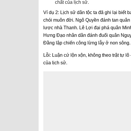
chất của lịch sử.
Ví dụ 2: Lịch sử dân tộc ta đã ghi lại biế
chói muôn đời. Ngô Quyền đánh tan quâ
lược nhà Thanh. Lê Lợi đại phá quân Min
Hưng Đạo nhân dân đánh đuổi quân Nguyên
Đằng lập chiến công lừng lẫy ở non sông.
Lỗi: Luận cứ lộn xộn, không theo trật tự lô
của lịch sử.