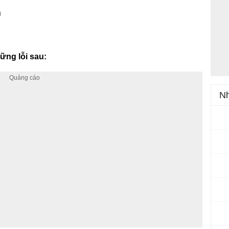
h
ững lỗi sau:
Nh