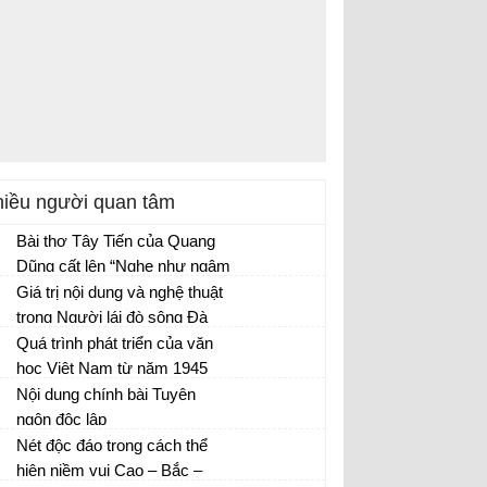
iều người quan tâm
Bài thơ Tây Tiến của Quang
Dũng cất lên “Nghe như ngậm
nhạc trong miệng” Phân tích
Giá trị nội dung và nghệ thuật
Văn mẫu 12
bài thơ Tây Tiến để làm rõ
trong Người lái đò sông Đà
ngòi bút nghệ thuật của Quang
Văn mẫu 12
Quá trình phát triển của văn
Dũng.
học Việt Nam từ năm 1945
đến hết thế kỉ XX...
Nội dung chính bài Tuyên
ngôn độc lập
Nét độc đáo trong cách thể
hiện niềm vui Cao – Bắc –