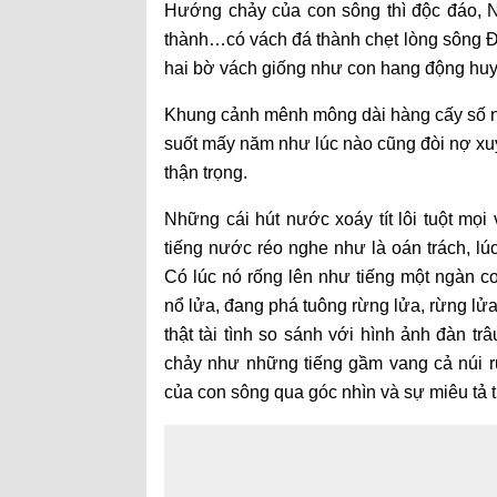
Hướng chảy của con sông thì độc đáo, 
thành…có vách đá thành chẹt lòng sông Đ
hai bờ vách giống như con hang động huy
Khung cảnh mênh mông dài hàng cấy số nư
suốt mấy năm như lúc nào cũng đòi nợ xuý
thận trọng.
Những cái hút nước xoáy tít lôi tuột mọi
tiếng nước réo nghe như là oán trách, lú
Có lúc nó rống lên như tiếng một ngàn c
nổ lửa, đang phá tuông rừng lửa, rừng lử
thật tài tình so sánh với hình ảnh đàn t
chảy như những tiếng gầm vang cả núi r
của con sông qua góc nhìn và sự miêu tả 