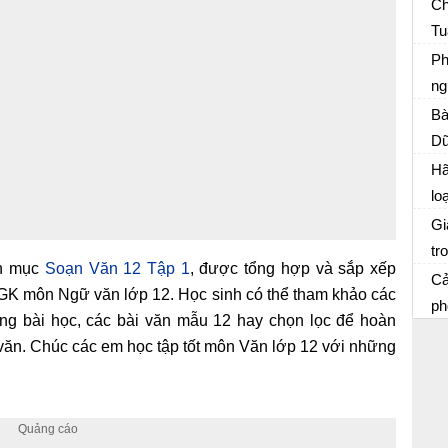
th
Ch
cá
Tu
Bà
sô
tì
Ph
sô
ng
Bà
Đ
an
Bà
sa
Dũ
Vă
bú
nh
Hã
bà
lo
Bà
ng
sự
Gi
Dũ
mô
tr
ên mục
Soạn Văn 12 Tập 1
, được tổng hợp và sắp xếp
Vă
kh
Cả
SGK môn Ngữ văn lớp 12. Học sinh có thể tham khảo các
ph
rong bài học, các bài văn mẫu 12 hay chọn lọc để hoàn
Tư
 văn. Chúc các em học tập tốt môn Văn lớp 12 với những
đã