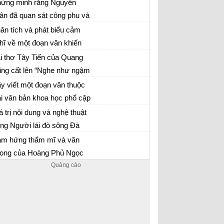
uật nào để khắc họa một
ứng minh rằng Nguyễn
ch ấn tượng hình ảnh con
ân đã quan sát công phu và
i 1 trang 192 SGK Ngữ văn 12 tập 1
ng Đà hung bạo.
m hiểu kĩ càng khi viết về
ân tích và phát biểu cảm
ng Đà và người lái đò sông
hĩ về một đoạn văn khiến
i 2 trang 193 sgk Ngữ văn 12 tập 1
à
h (chị) cảm thấy yêu thích,
i thơ Tây Tiến của Quang
y mê nhất trong thiên tùy
ng cất lên “Nghe như ngậm
n mẫu 12
t.
ạc trong miệng” Phân tích
y viết một đoạn văn thuộc
i thơ Tây Tiến để làm rõ
ại văn bản khoa học phổ cập
i 4 trang 76 SGK Ngữ văn 12
òi bút nghệ thuật của Quang
 cần thiết của việc bảo vệ
á trị nội dung và nghệ thuật
ng.
i trường sống (nước,
ong Người lái đò sông Đà
n mẫu 12
ông khí và đất)
m hứng thẩm mĩ và văn
ong của Hoàng Phủ Ngọc
ờng qua đoạn trích bút kí Ai
 đặt tên cho dòng sông?