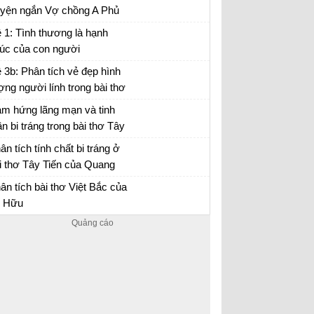
uyện ngắn Vợ chồng A Phủ
n đảm,...
 chồng A Phủ - Văn mẫu 12
 1: Tình thương là hạnh
úc của con người
 3b: Phân tích vẻ đẹp hình
ợng người lính trong bài thơ
y Tiến của Quang Dũng.
m hứng lãng mạn và tinh
ần bi tráng trong bài thơ Tây
ến
i thơ Tây Tiến - Văn 12
ân tích tính chất bi tráng ở
i thơ Tây Tiến của Quang
ũng
ân tích bài thơ Tây Tiến - Văn 12
ân tích bài thơ Việt Bắc của
 Hữu
ân tích Việt Bắc