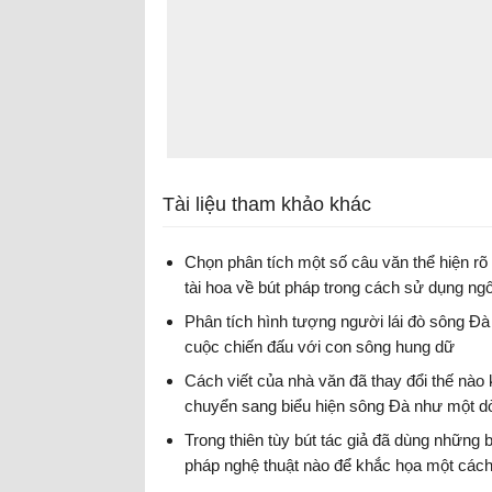
Tài liệu tham khảo khác
Chọn phân tích một số câu văn thể hiện rõ 
tài hoa về bút pháp trong cách sử dụng ng
của Nguyễn Tuân.
Phân tích hình tượng người lái đò sông Đà
Bài 5 trang 193 SGK Ngữ văn 12 tập 1
cuộc chiến đấu với con sông hung dữ
Bài 4 trang 192 SGK Ngữ văn 12 tập 1
Cách viết của nhà văn đã thay đổi thế nào 
chuyển sang biểu hiện sông Đà như một d
chảy trữ tình
Trong thiên tùy bút tác giả đã dùng những 
Bài 3 trang 192 SGK Ngữ văn 12 tập 1
pháp nghệ thuật nào để khắc họa một cách
tượng hình ảnh con sông Đà hung bạo.