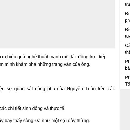
tr
ca
Vợ
Đề
ph
Đề
tư
Tâ
Cả
th
o ra hiệu quả nghệ thuật mạnh mẽ, tác động trực tiếp
Ti
Bà
Ph
ằm mình khám phá những trang văn của ông.
bà
D
Ph
Ph
Tố
ện sự quan sát công phu của Nguyễn Tuân trên các
Ph
ác chi tiết sinh động và thực tế
máy bay thấy sông Đà như một sợi dây thừng.