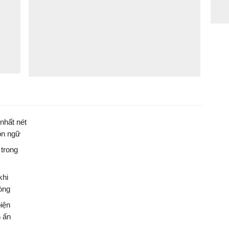
nhất nét
ôn ngữ
 trong
khi
òng
biện
 ấn