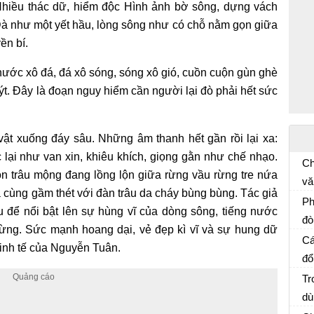
Nhiều thác dữ, hiểm độc Hình ảnh bờ sông, dựng vách
à như một yết hầu, lòng sông như có chỗ nằm gọn giữa
ền bí.
ớc xô đá, đá xô sóng, sóng xô gió, cuồn cuộn gùn ghè
t. Đây là đoạn nguy hiểm cần người lại đò phải hết sức
 vật xuống đáy sâu. Những âm thanh hết gần rồi lại xa:
c lại như van xin, khiêu khích, giọng gằn như chế nhạo.
Ch
on trâu mộng đang lồng lộn giữa rừng vầu rừng tre nứa
vă
a cùng gầm thét với đàn trâu da cháy bùng bùng. Tác giả
Bà
về
Ph
râu để nổi bật lên sự hùng vĩ của dòng sông, tiếng nước
dụ
đò
ừng. Sức mạnh hoang dại, vẻ đẹp kì vĩ và sự hung dữ
Bà
Tu
đấ
Cá
tinh tế của Nguyễn Tuân.
đổ
Bà
bi
Tr
dò
dù
Bà