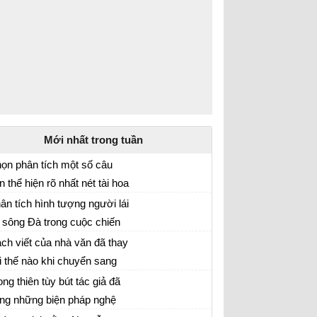
Mới nhất trong tuần
ọn phân tích một số câu
n thể hiện rõ nhất nét tài hoa
i 5 trang 193 SGK Ngữ văn 12 tập 1
 bút pháp trong cách sử
ân tích hình tượng người lái
ng ngôn ngữ của Nguyễn
 sông Đà trong cuộc chiến
i 4 trang 192 SGK Ngữ văn 12 tập 1
ân.
u với con sông hung dữ
ch viết của nhà văn đã thay
i thế nào khi chuyển sang
i 3 trang 192 SGK Ngữ văn 12 tập 1
ểu hiện sông Đà như một
ong thiên tùy bút tác giả đã
ng chảy trữ tình
ng những biện pháp nghệ
i 2 trang 192 SGK Ngữ văn 12 tập 1