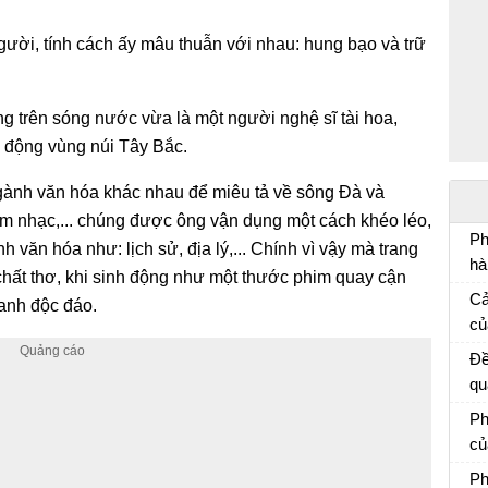
gười, tính cách ấy mâu thuẫn với nhau: hung bạo và trữ
g trên sóng nước vừa là một người nghệ sĩ tài hoa,
o động vùng núi Tây Bắc.
 ngành văn hóa khác nhau để miêu tả về sông Đà và
 âm nhạc,... chúng được ông vận dụng một cách khéo léo,
Ph
 văn hóa như: lịch sử, địa lý,... Chính vì vậy mà trang
hà
hất thơ, khi sinh động như một thước phim quay cận
Ph
Cả
ranh độc đáo.
mẫ
củ
Cả
Đề
qu
củ
Ph
e:
củ
ti
Vă
Ph
nh