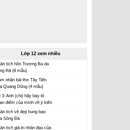
Lớp 12 xem nhiều
ân tích hồn Trương Ba da
ng thịt (8 mẫu)
ân tích bài hồn Trương Ba da hàng thịt - Văn
m nhận bài thơ Tây Tiến
u 12
a Quang Dũng (4 mẫu)
m nhận Tây Tiến - Văn mẫu 12
 3: Anh (chị) hãy bày tỏ
an điểm của mình về ý kiến
a nhà văn Pháp La-bơ-ruy-
ân tích vẻ đẹp hung bạo
 “Khi một tác phẩm nâng cao
a Sông Đà
nh thần ta lên và gợi cho ta
n mẫu 12
ân tích giá trị nhân đạo của
ững tình cảm cao quý và