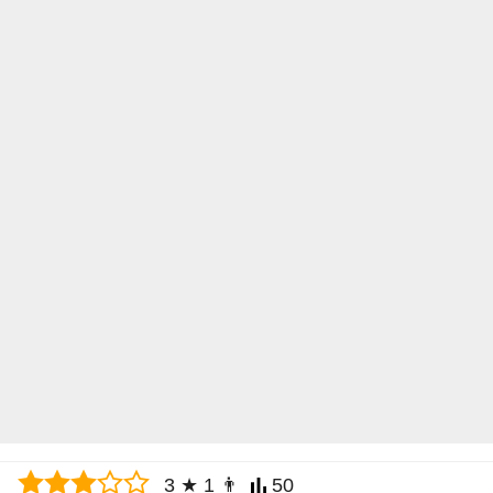
3
★
1
👨
50