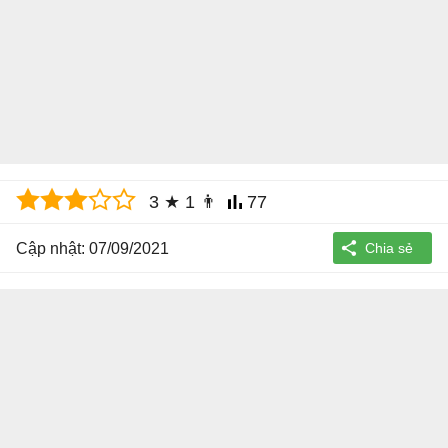
3
★
1
👨
77
Cập nhật: 07/09/2021