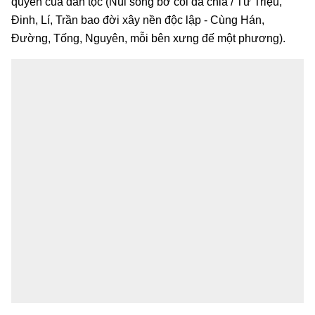
quyền của dân tộc (Núi sông bờ cõi đã chia / Từ Triệu,
Đinh, Lí, Trần bao đời xây nền độc lập - Cùng Hán,
Đường, Tống, Nguyên, mỗi bên xưng đế một phương).